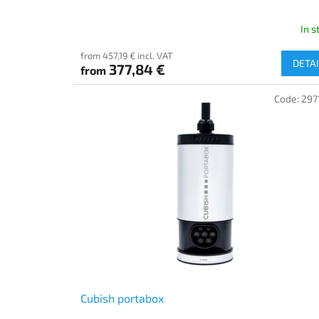
In s
from 457,19 € incl. VAT
DETAI
377,84 €
from
Code:
297
Cubish portabox