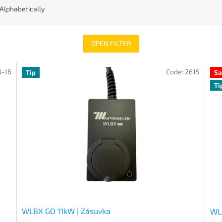
Alphabetically
OPEN FILTER
3-16
Code:
2615
Tip
Sa
Ti
WLBX GO 11kW | Zásuvka
WL