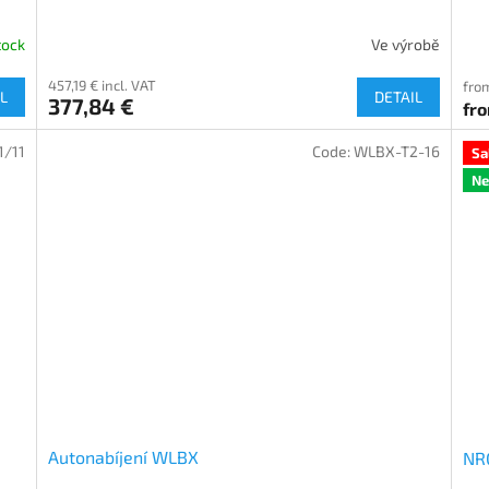
tock
Ve výrobě
457,19 € incl. VAT
from
L
DETAIL
377,84 €
fr
1/11
Code:
WLBX-T2-16
Sa
N
Autonabíjení WLBX
NRG