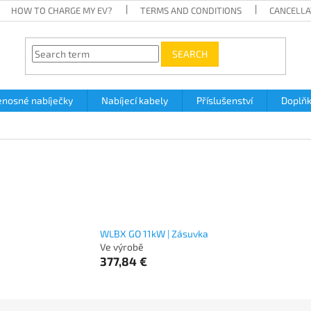
HOW TO CHARGE MY EV?
TERMS AND CONDITIONS
CANCELLA
SEARCH
enosné nabíječky
Nabíjecí kabely
Příslušenství
Doplň
WLBX GO 11kW | Zásuvka
Ve výrobě
377,84 €