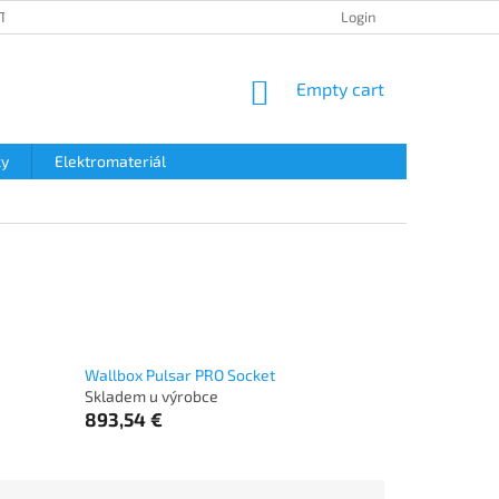
TION POLICY
SHIPPING & TAXES
PAYMENT METHOD
Login
DATA 
SHOPPING
Empty cart
CART
ky
Elektromateriál
Wallbox Pulsar PRO Socket
Skladem u výrobce
893,54 €