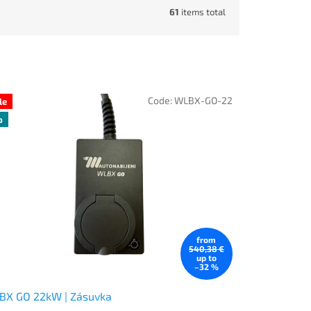
61
items total
Code:
WLBX-GO-22
le
p
from
540,38 €
up to
–32 %
BX GO 22kW | Zásuvka