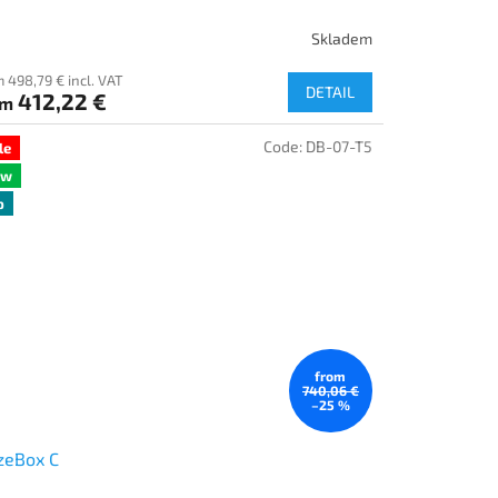
Skladem
 498,79 € incl. VAT
DETAIL
412,22 €
om
Code:
DB-07-T5
le
ew
p
from
740,06 €
–25 %
zeBox C