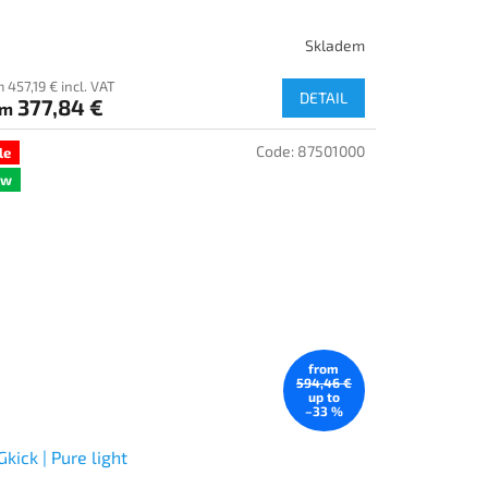
Skladem
 457,19 € incl. VAT
DETAIL
377,84 €
om
Code:
87501000
le
ew
from
594,46 €
up to
–33 %
kick | Pure light