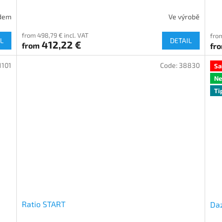
dem
Ve výrobě
from 498,79 € incl. VAT
from
L
DETAIL
412,22 €
from
fr
1101
Code:
38830
Sa
N
Ti
Ratio START
Da