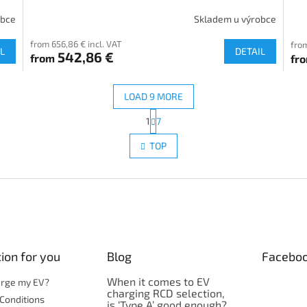
obce
Skladem u výrobce
from 656,86 € incl. VAT
from
L
DETAIL
542,86 €
from
fr
LOAD 9 MORE
P
1
7
L
a
g
i
TOP
i
s
n
t
a
i
t
n
i
g
o
c
n
o
n
ion for you
Blog
Facebo
t
r
When it comes to EV
o
arge my EV?
charging RCD selection,
l
Conditions
is ‘Type A’ good enough?