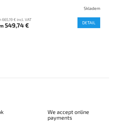
Skladem
 665,19 € incl. VAT
DETAIL
549,74 €
om
ok
We accept online
payments