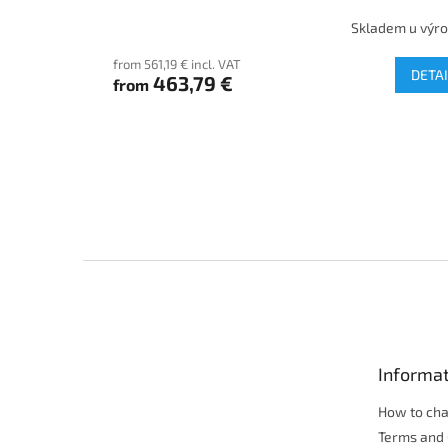
Skladem u výr
from 561,19 € incl. VAT
DETAI
463,79 €
from
F
o
o
t
e
Informat
r
How to ch
Terms and 