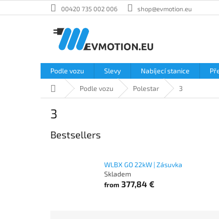
Skip
00420 735 002 006
shop@evmotion.eu
to
content
Podle vozu
Slevy
Nabíjecí stanice
Př
Home
Podle vozu
Polestar
3
3
Bestsellers
WLBX GO 22kW | Zásuvka
Skladem
377,84 €
from
P