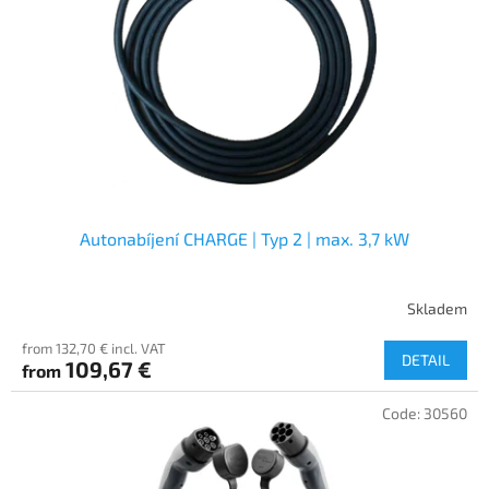
f
p
r
o
d
u
c
t
s
Autonabíjení CHARGE | Typ 2 | max. 3,7 kW
Skladem
from 132,70 € incl. VAT
DETAIL
109,67 €
from
Code:
30560