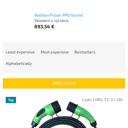
Wallbox Pulsar PRO Socket
Skladem u výrobce
893,54 €
P
r
Least expensive
Most expensive
Bestsellers
o
d
Alphabetically
u
c
t
OPEN FILTER
s
o
L
Code:
CHRG-T2-37-5M
Tip
r
i
t
s
i
t
n
o
g