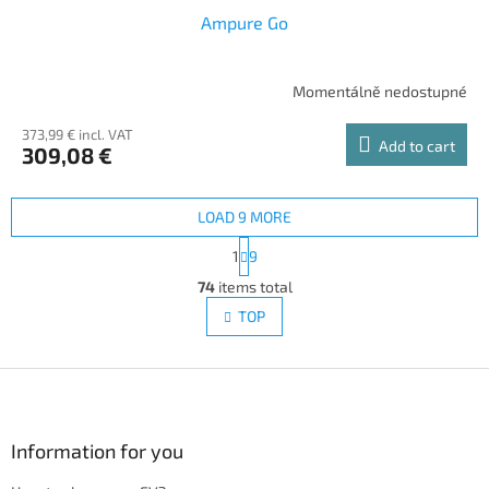
Ampure Go
Momentálně nedostupné
373,99 € incl. VAT
Add to cart
309,08 €
LOAD 9 MORE
P
1
9
a
L
g
74
items total
i
i
s
TOP
n
t
a
i
t
i
F
n
o
g
o
n
c
o
o
t
Information for you
n
e
t