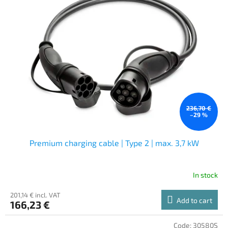
236,70 €
–29 %
Premium charging cable | Type 2 | max. 3,7 kW
In stock
201,14 € incl. VAT
Add to cart
166,23 €
Code:
30580S