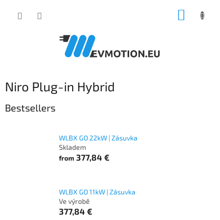
Skip
SHOPP
to
content
CART
Niro Plug-in Hybrid
Bestsellers
WLBX GO 22kW | Zásuvka
Skladem
377,84 €
from
WLBX GO 11kW | Zásuvka
Ve výrobě
377,84 €