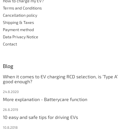
How to charge my EV?
r
r
Terms and Conditions
o
l
Cancellation policy
s
Shipping & Taxes
Payment method
Data Privacy Notice
Contact
Blog
When it comes to EV charging RCD selection, is ‘Type A’
good enough?
24.8.2020
More explanation - Batterycare function
26.8.2019
10 easy and safe tips for driving EVs
10.8.2018