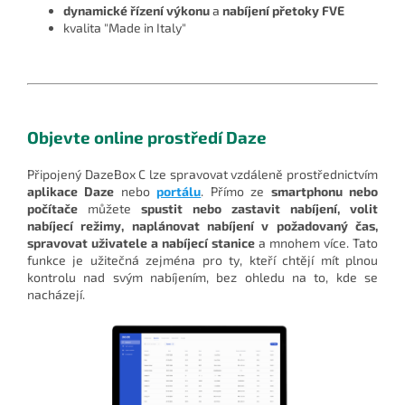
dynamické řízení výkonu
a
nabíjení přetoky FVE
kvalita "Made in Italy"
Objevte online prostředí Daze
Připojený DazeBox C lze spravovat vzdáleně prostřednictvím
aplikace Daze
nebo
portálu
. Přímo ze
smartphonu nebo
počítače
můžete
spustit nebo zastavit nabíjení, volit
nabíjecí režimy, naplánovat nabíjení v požadovaný čas,
spravovat uživatele a nabíjecí stanice
a mnohem více. Tato
funkce je užitečná zejména pro ty, kteří chtějí mít plnou
kontrolu nad svým nabíjením, bez ohledu na to, kde se
nacházejí.