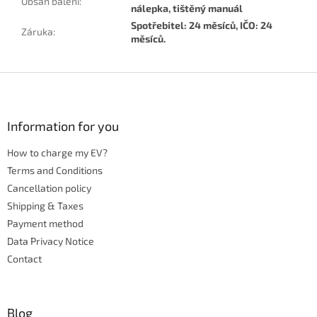
Obsah balení
:
nálepka, tištěný manuál
Spotřebitel: 24 měsíců, IČO: 24
Záruka
:
měsíců.
F
o
o
t
Information for you
e
How to charge my EV?
r
Terms and Conditions
Cancellation policy
Shipping & Taxes
Payment method
Data Privacy Notice
Contact
Blog