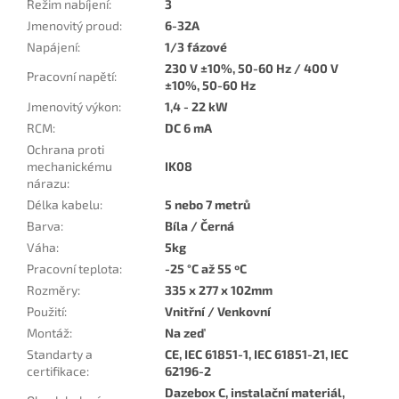
Režim nabíjení
:
3
Jmenovitý proud
:
6-32A
Napájení
:
1/3 fázové
230 V ±10%, 50-60 Hz / 400 V
Pracovní napětí
:
±10%, 50-60 Hz
Jmenovitý výkon
:
1,4 - 22 kW
RCM
:
DC 6 mA
Ochrana proti
mechanickému
IK08
nárazu
:
Délka kabelu
:
5 nebo 7 metrů
Barva
:
Bíla / Černá
Váha
:
5kg
Pracovní teplota
:
-25 °C až 55 ºC
Rozměry
:
335 x 277 x 102mm
Použití
:
Vnitřní / Venkovní
Montáž
:
Na zeď
Standarty a
CE, IEC 61851-1, IEC 61851-21, IEC
certifikace
:
62196-2
Dazebox C, instalační materiál,