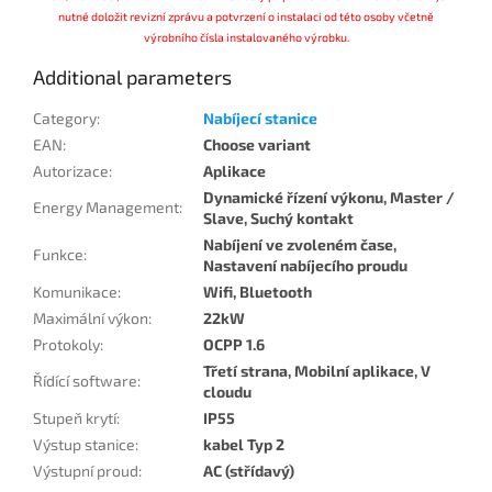
nutné doložit revizní zprávu a potvrzení o instalaci od této osoby včetně
výrobního čísla instalovaného výrobku.
Additional parameters
Category
:
Nabíjecí stanice
EAN
:
Choose variant
Autorizace
:
Aplikace
Dynamické řízení výkonu, Master /
Energy Management
:
Slave, Suchý kontakt
Nabíjení ve zvoleném čase,
Funkce
:
Nastavení nabíjecího proudu
Komunikace
:
Wifi, Bluetooth
Maximální výkon
:
22kW
Protokoly
:
OCPP 1.6
Třetí strana, Mobilní aplikace, V
Řídící software
:
cloudu
Stupeň krytí
:
IP55
Výstup stanice
:
kabel Typ 2
Výstupní proud
:
AC (střídavý)