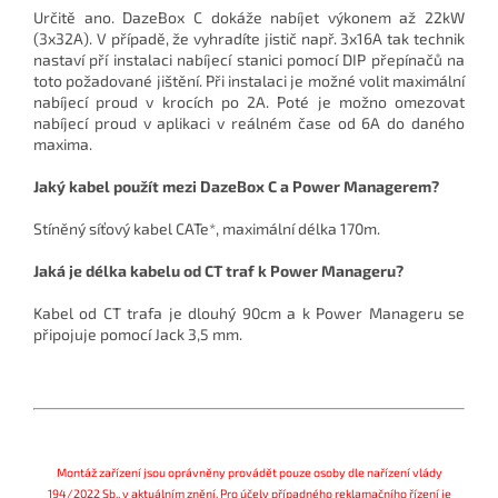
Určitě ano. DazeBox C dokáže nabíjet výkonem až 22kW
(3x32A). V případě, že vyhradíte jistič např. 3x16A tak technik
nastaví pří instalaci nabíjecí stanici pomocí DIP přepínačů na
toto požadované jištění. Při instalaci je možné volit maximální
nabíjecí proud v krocích po 2A. Poté je možno omezovat
nabíjecí proud v aplikaci v reálném čase od 6A do daného
maxima.
Jaký kabel použít mezi DazeBox C a Power Managerem?
Stíněný síťový kabel CATe*, maximální délka 170m.
Jaká je délka kabelu od CT traf k Power Manageru?
Kabel od CT trafa je dlouhý 90cm a k Power Manageru se
připojuje pomocí Jack 3,5 mm.
Montáž zařízení jsou oprávněny provádět pouze osoby dle nařízení vlády
194/2022 Sb., v aktuálním znění. Pro účely případného reklamačního řízení je