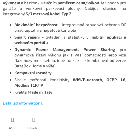
výkonem
a bezkonkurenčním
poměrem cena/výkon
. Je vhodná pro
garáže a venkovní parkovací plochy. Nabíjecí stanice má
integrovaný
5/7 metrový kabel Typ 2
.
Maximální bezpečnost
- integrovaná proudová ochrana DC
6mA, teplotní a napěťová kontrola
Smart řešení
- ovládání a statistiky v
mobilní aplikaci a
webovém portálu
Dynamic Power Management, Power Sharing
pro
dynamické řízení výkonu jak s Vaší domácností nebo více
Dazeboxy mezi sebou. (obě funkce lze kombinovat od verze
DazeBox Home a výše)
Kompaktní rozměry
Široké možnosti konektivity
Wifi/Bluetooth, OCPP 1.6,
Modbus TCP/IP
Kvalita
Made in Italy
Detailed information
ASK
SHARE