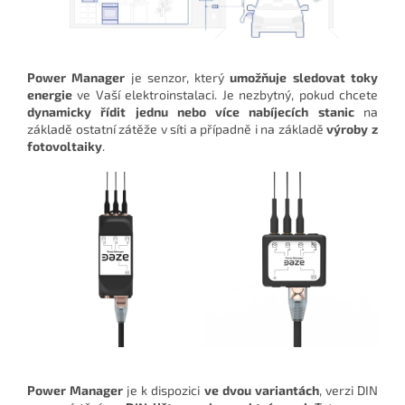
Power Manager
je senzor, který
umožňuje sledovat toky
energie
ve Vaší elektroinstalaci. Je nezbytný, pokud chcete
dynamicky řídit jednu nebo více nabíjecích stanic
na
základě ostatní zátěže v síti a případně i na základě
výroby z
fotovoltaiky
.
Power Manager
je k dispozici
ve dvou variantách
, verzi DIN