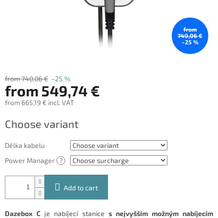
from
740,06 €
–25 %
from 740,06 €
–25 %
from
549,74 €
from
665,19 €
incl. VAT
Measure
Choose variant
price:
Délka kabelu
Power Manager
?
Add to cart
Dazebox C
je nabíjecí stanice
s nejvyšším možným nabíjecím