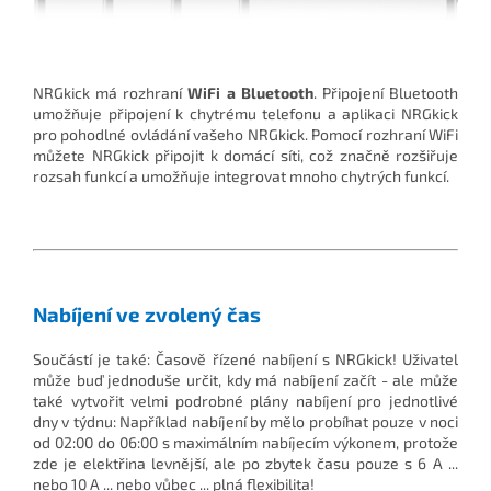
NRGkick má rozhraní
WiFi a Bluetooth
. Připojení Bluetooth
umožňuje připojení k chytrému telefonu a aplikaci NRGkick
pro pohodlné ovládání vašeho NRGkick. Pomocí rozhraní WiFi
můžete NRGkick připojit k domácí síti, což značně rozšiřuje
rozsah funkcí a umožňuje integrovat mnoho chytrých funkcí.
Nabíjení ve zvolený čas
Součástí je také: Časově řízené nabíjení s NRGkick! Uživatel
může buď jednoduše určit, kdy má nabíjení začít - ale může
také vytvořit velmi podrobné plány nabíjení pro jednotlivé
dny v týdnu: Například nabíjení by mělo probíhat pouze v noci
od 02:00 do 06:00 s maximálním nabíjecím výkonem, protože
zde je elektřina levnější, ale po zbytek času pouze s 6 A ...
nebo 10 A ... nebo vůbec ... plná flexibilita!