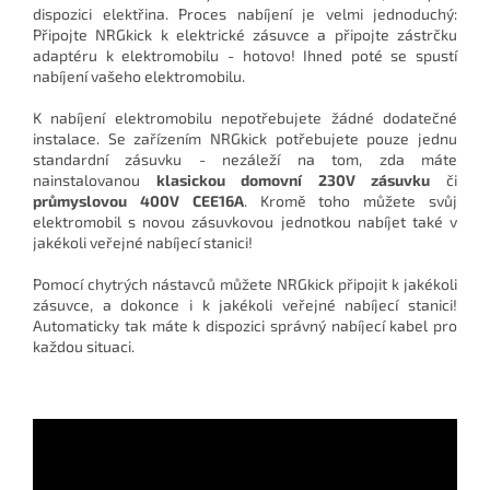
dispozici elektřina. Proces nabíjení je velmi jednoduchý:
Připojte NRGkick k elektrické zásuvce a připojte zástrčku
adaptéru k elektromobilu - hotovo! Ihned poté se spustí
nabíjení vašeho elektromobilu.
K nabíjení elektromobilu nepotřebujete žádné dodatečné
instalace. Se zařízením NRGkick potřebujete pouze jednu
standardní zásuvku - nezáleží na tom, zda máte
nainstalovanou
klasickou domovní 230V zásuvku
či
průmyslovou 400V CEE16A
. Kromě toho můžete svůj
elektromobil s novou zásuvkovou jednotkou nabíjet také v
jakékoli veřejné nabíjecí stanici!
Pomocí chytrých nástavců můžete NRGkick připojit k jakékoli
zásuvce, a dokonce i k jakékoli veřejné nabíjecí stanici!
Automaticky tak máte k dispozici správný nabíjecí kabel pro
každou situaci.