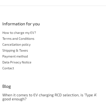
F
o
o
t
Information for you
e
How to charge my EV?
r
Terms and Conditions
Cancellation policy
Shipping & Taxes
Payment method
Data Privacy Notice
Contact
Blog
When it comes to EV charging RCD selection, is ‘Type A’
good enough?