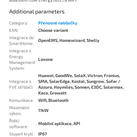
Additional parameters
Category
:
Přenosné nabíječky
EAN
:
Choose variant
Integrace do
OpenEMS, Homewizard, Shelly
SmartHome
:
Integrace s
Energy
Loxone
Management
System
:
Huawei, GoodWe, SolaX, Victron, Fronius,
Integrace s
SMA, SolarEdge, Kostal, Sungrow, Sofar /
FVE střídači
:
Azzuro, Hoymiles, Sonnen, E3DC, Solarmax,
Kaco, Growatt
Komunikace
:
Wifi, Bluetooth
Maximální
11kW
výkon
:
Řídící
Mobilní aplikace, API
software
:
Stupeň krytí
:
IP67