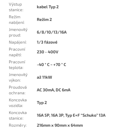
Výstup
kabel Typ 2
stanice
:
Režim
Režim 2
nabíjení
:
Jmenovitý
6/8/10/13/16A
proud
:
Napájení
:
1/3 fázové
Pracovní
230 - 400V
napětí
:
Pracovní
-40 ° C ~ +70 ° C
teplota
:
Jmenovitý
až 11kW
výkon
:
Proudová
AC 30mA, DC 6mA
ochrana
:
Koncovka
Typ 2
vozidla
:
Koncovka
16A 5P, 16A 3P, Typ E+F “Schuko” 13A
stanice
:
Rozměry
:
216mm x 90mm x 64mm