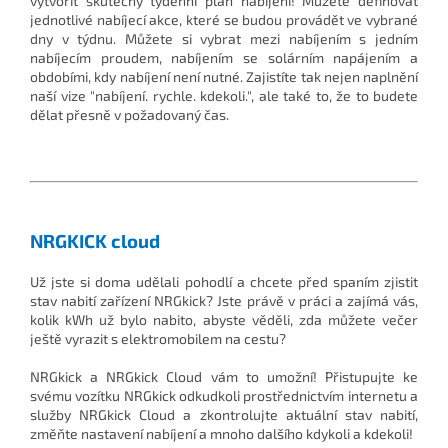
vytvořit skutečný týdenní plán nabíjení! Můžete definovat
jednotlivé nabíjecí akce, které se budou provádět ve vybrané
dny v týdnu. Můžete si vybrat mezi nabíjením s jedním
nabíjecím proudem, nabíjením se solárním napájením a
obdobími, kdy nabíjení není nutné. Zajistíte tak nejen naplnění
naší vize "nabíjení. rychle. kdekoli.", ale také to, že to budete
dělat přesně v požadovaný čas.
NRGKICK cloud
Už jste si doma udělali pohodlí a chcete před spaním zjistit
stav nabití zařízení NRGkick? Jste právě v práci a zajímá vás,
kolik kWh už bylo nabito, abyste věděli, zda můžete večer
ještě vyrazit s elektromobilem na cestu?
NRGkick a NRGkick Cloud vám to umožní! Přistupujte ke
svému vozítku NRGkick odkudkoli prostřednictvím internetu a
služby NRGkick Cloud a zkontrolujte aktuální stav nabití,
změňte nastavení nabíjení a mnoho dalšího kdykoli a kdekoli!