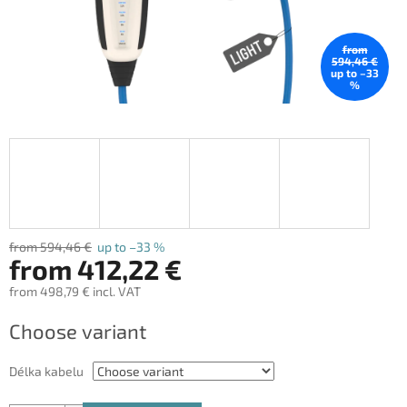
from
594,46 €
up to –33
%
from 594,46 €
up to –33 %
from
412,22 €
from
498,79 €
incl. VAT
Measure
Choose variant
price:
Délka kabelu