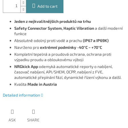
Add to cart
Jeden z nejkvalitnějších produktů na trhu
Safety Connector System, Haptic Vibration
a další moderní
funkce
Absolutně odolný proti vodě a prachu
(IP67 a IP69K)
Navrženo pro
extrémní podmínky
-40°C ~ +70°C
Kompletní tepelná a proudová ochrana, ochrana proti
výpadku proudu a obloukovému výboji
NRGkick App
odemyká automatické reporty o nabíjení,
časovač nabíjení, API/SHEM, OCPP, nabíjení z FVE,
automatické přepínání fází, dynamické řízení výkonu a další.
Kvalita
Made in Austria
Detailed information
ASK
SHARE