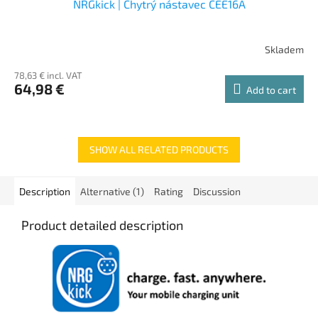
NRGkick | Chytrý nástavec CEE16A
Skladem
78,63 € incl. VAT
64,98 €
Add to cart
SHOW ALL RELATED PRODUCTS
Description
Alternative (1)
Rating
Discussion
Product detailed description