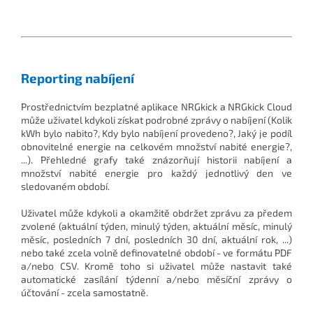
Reporting nabíjení
Prostřednictvím bezplatné aplikace NRGkick a NRGkick Cloud
může uživatel kdykoli získat podrobné zprávy o nabíjení (Kolik
kWh bylo nabito?, Kdy bylo nabíjení provedeno?, Jaký je podíl
obnovitelné energie na celkovém množství nabité energie?,
...). Přehledné grafy také znázorňují historii nabíjení a
množství nabité energie pro každý jednotlivý den ve
sledovaném období.
Uživatel může kdykoli a okamžitě obdržet zprávu za předem
zvolené (aktuální týden, minulý týden, aktuální měsíc, minulý
měsíc, posledních 7 dní, posledních 30 dní, aktuální rok, ...)
nebo také zcela volně definovatelné období - ve formátu PDF
a/nebo CSV. Kromě toho si uživatel může nastavit také
automatické zasílání týdenní a/nebo měsíční zprávy o
účtování - zcela samostatně.