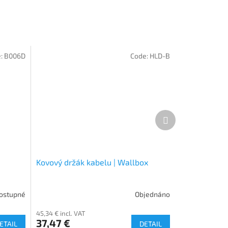
:
B006D
Code:
HLD-B
Next
product
Kovový držák kabelu | Wallbox
ostupné
Objednáno
45,34 € incl. VAT
37,47 €
ETAIL
DETAIL