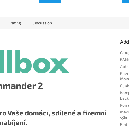
Rating
Discussion
Add
Cate
EAN
:
Auto
Ener
Man
mander 2
Funk
Komp
back
Komu
o Vaše domácí, sdílené a firemní
Maxi
výko
nabíjení.
Plat