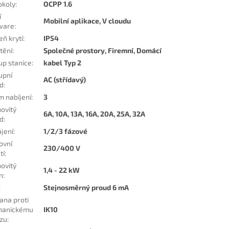
okoly
:
OCPP 1.6
í
Mobilní aplikace, V cloudu
ware
:
eň krytí
:
IP54
tění
:
Společné prostory, Firemní, Domácí
up stanice
:
kabel Typ 2
upní
AC (střídavý)
d
:
m nabíjení
:
3
ovitý
6A, 10A, 13A, 16A, 20A, 25A, 32A
d
:
jení
:
1/2/3 fázové
ovní
230/400 V
tí
:
ovitý
1,4 - 22 kW
n
:
:
Stejnosměrný proud 6 mA
ana proti
hanickému
IK10
zu
: