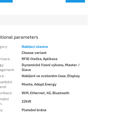
itional parameters
gory
:
Nabíjecí stanice
Choose variant
rizace
:
RFID čtečka, Aplikace
gy
Dynamické řízení výkonu, Master /
agement
:
Slave
ce
:
Nabíjení ve zvoleném čase, Display
atibilní
Monta, Adopt.Energy
end
:
nikace
:
Wifi, Ethernet, 4G, Bluetooth
mální
22kW
n
:
by
:
Platební brána