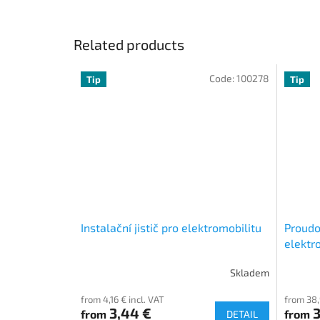
Related products
Code:
100278
Tip
Tip
Instalační jistič pro elektromobilitu
Proudo
elektr
Skladem
from 4,16 € incl. VAT
from 38,
3,44 €
3
from
from
DETAIL