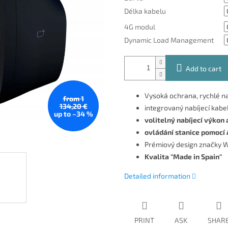
Délka kabelu
4G modul
Dynamic Load Management
Add to cart
Vysoká ochrana, rychlé na
from 1
134,20 €
integrovaný nabíjecí kabe
up to –34 %
volitelný nabíjecí výkon
ovládání stanice pomocí 
Prémiový design značky 
Kvalita "Made in Spain"
Detailed information
PRINT
ASK
SHAR