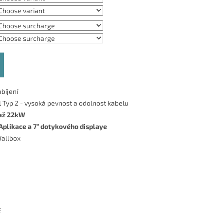
bíjení
l Typ 2 - vysoká pevnost a odolnost kabelu
 až 22kW
Aplikace a 7
” dotykového displaye
Wallbox
E