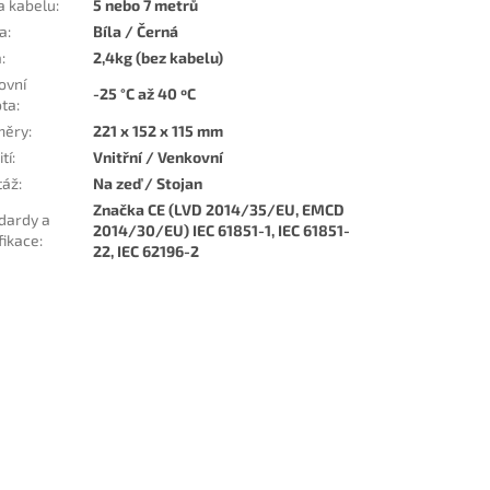
a kabelu
:
5 nebo 7 metrů
a
:
Bíla / Černá
a
:
2,4kg (bez kabelu)
ovní
-25 °C až 40 ºC
ota
:
měry
:
221 x 152 x 115 mm
tí
:
Vnitřní / Venkovní
táž
:
Na zeď / Stojan
Značka CE (LVD 2014/35/EU, EMCD
dardy a
2014/30/EU) IEC 61851-1, IEC 61851-
fikace
:
22, IEC 62196-2