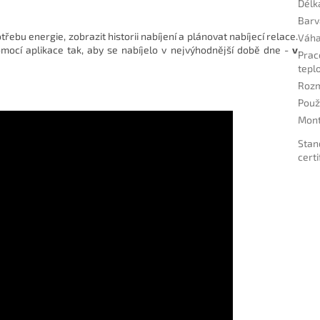
Délk
Barv
ebu energie, zobrazit historii nabíjení a plánovat nabíjecí relace.
Váh
mocí aplikace tak, aby se nabíjelo v nejvýhodnější době dne -
v
Prac
tepl
Roz
Použi
Mon
Stan
certi