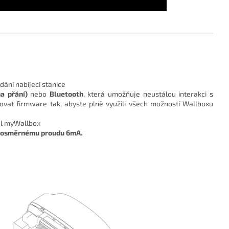
dání nabíjecí stanice
a přání)
nebo
Bluetooth
, která umožňuje neustálou interakci s
ovat firmware tak, abyste plně využili všech možností Wallboxu
tál myWallbox
jnosměrnému proudu 6mA.