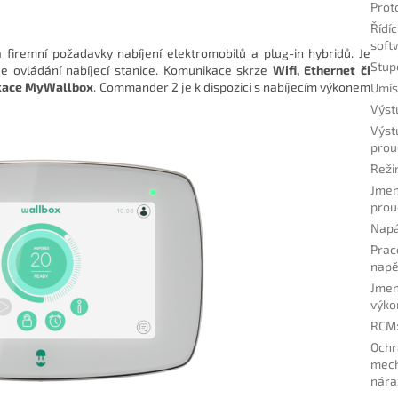
Prot
Řídíc
soft
 firemní požadavky nabíjení elektromobilů a plug-in hybridů. Je
Stup
e ovládání nabíjecí stanice. Komunikace skrze
Wifi, Ethernet či
kace MyWallbox
. Commander 2 je k dispozici s nabíjecím výkonem
Umís
Výst
Výst
prou
Reži
Jmen
prou
Napá
Prac
napě
Jmen
výko
RCM
Ochr
mec
nára