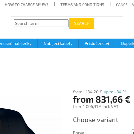
HOW TO CHARGE MY EV?
TERMS AND CONDITIONS
CANCELLA
SEARCH
enosné nabíječky
Nabíjecí kabely
Příslušenství
Doplň
from 1 134,20 €
up to –34 %
from
831,66 €
from
1 006,31 €
incl. VAT
Measure
Choose variant
price:
Barva