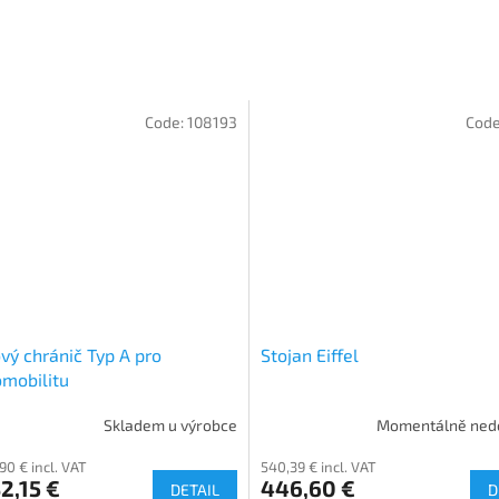
Code:
108193
Code
vý chránič Typ A pro
Stojan Eiffel
omobilitu
Skladem u výrobce
Momentálně ned
90 € incl. VAT
540,39 € incl. VAT
2,15 €
446,60 €
DETAIL
D