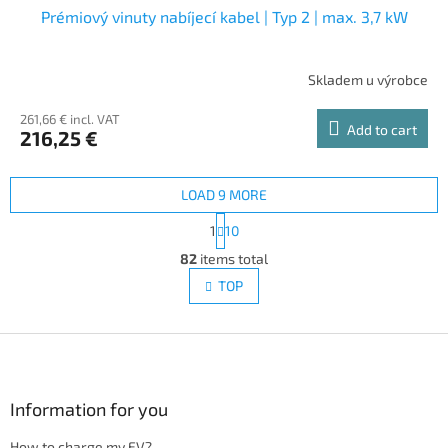
Prémiový vinuty nabíjecí kabel | Typ 2 | max. 3,7 kW
Skladem u výrobce
261,66 € incl. VAT
Add to cart
216,25 €
LOAD 9 MORE
P
1
10
a
L
g
82
items total
i
i
s
TOP
n
t
a
i
t
i
F
n
o
g
o
n
c
o
o
t
Information for you
n
e
t
How to charge my EV?