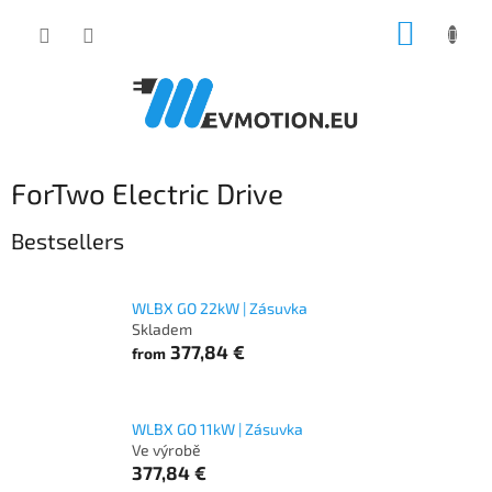
Skip
SHOPP
to
content
CART
ForTwo Electric Drive
Bestsellers
WLBX GO 22kW | Zásuvka
Skladem
377,84 €
from
WLBX GO 11kW | Zásuvka
Ve výrobě
377,84 €