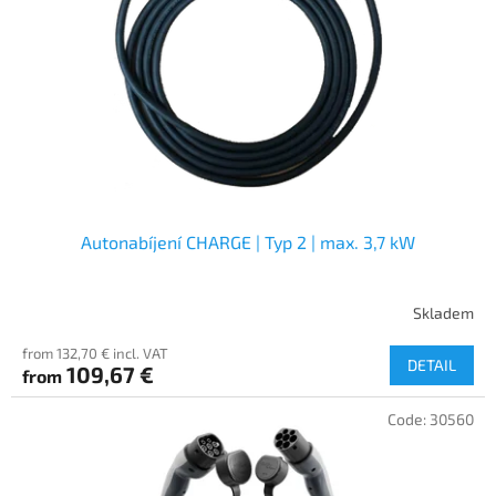
f
p
r
o
d
u
c
t
s
Autonabíjení CHARGE | Typ 2 | max. 3,7 kW
Skladem
from 132,70 € incl. VAT
DETAIL
109,67 €
from
Code:
30560