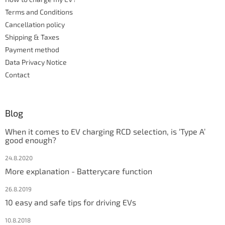
r
r
Terms and Conditions
o
l
Cancellation policy
s
Shipping & Taxes
Payment method
Data Privacy Notice
Contact
Blog
When it comes to EV charging RCD selection, is ‘Type A’
good enough?
24.8.2020
More explanation - Batterycare function
26.8.2019
10 easy and safe tips for driving EVs
10.8.2018