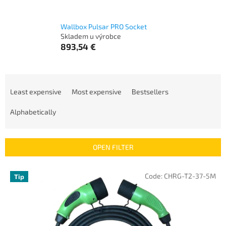
Wallbox Pulsar PRO Socket
Skladem u výrobce
893,54 €
P
r
Least expensive
Most expensive
Bestsellers
o
d
Alphabetically
u
c
t
OPEN FILTER
s
o
L
Code:
CHRG-T2-37-5M
Tip
r
i
t
s
i
t
n
o
g