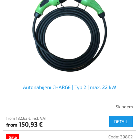
Autonabíjení CHARGE | Typ 2 | max. 22 kW
Skladem
from 182,63 € incl. VAT
DETAIL
150,93 €
from
Code:
39802
Sale