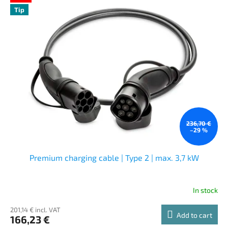
Tip
236,70 €
–29 %
Premium charging cable | Type 2 | max. 3,7 kW
In stock
201,14 € incl. VAT
Add to cart
166,23 €