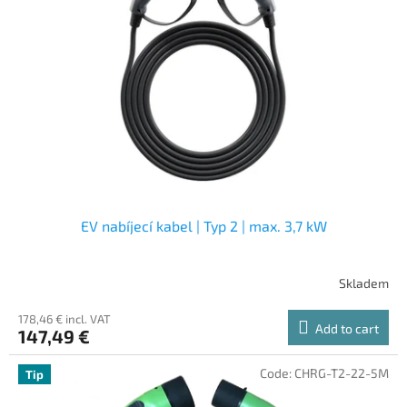
EV nabíjecí kabel | Typ 2 | max. 3,7 kW
Skladem
178,46 € incl. VAT
Add to cart
147,49 €
Code:
CHRG-T2-22-5M
Tip