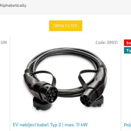
Alphabetically
OPEN FILTER
1-5M
Code:
39931
Sa
Ti
EV nabíjecí kabel Typ 2 | max. 11 kW
Pré