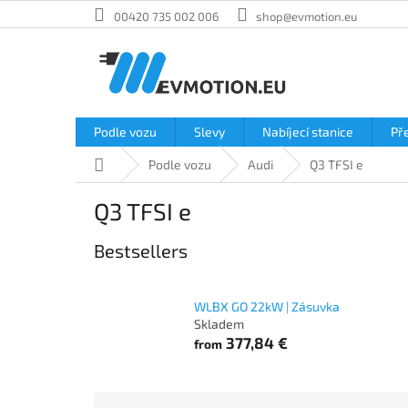
Skip
00420 735 002 006
shop@evmotion.eu
to
content
Podle vozu
Slevy
Nabíjecí stanice
Př
Home
Podle vozu
Audi
Q3 TFSI e
Q3 TFSI e
Bestsellers
WLBX GO 22kW | Zásuvka
Skladem
377,84 €
from
P