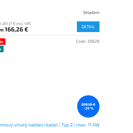
Skladem
 201,17 € incl. VAT
DETAIL
166,26 €
om
Code:
39829
le
p
299,10 €
–29 %
miový vinutý nabíjecí kabel | Typ 2 | max. 11 kW