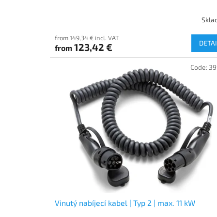
Skla
from 149,34 € incl. VAT
DETAI
123,42 €
from
Code:
39
Vinutý nabíjecí kabel | Typ 2 | max. 11 kW