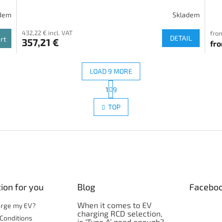
dem
Skladem
432,22 € incl. VAT
from
DETAIL
rt
357,21 €
fr
LOAD 9 MORE
P
1
9
L
a
g
i
TOP
i
s
n
t
a
i
t
n
i
g
o
c
n
o
n
ion for you
Blog
Facebo
t
r
When it comes to EV
o
arge my EV?
charging RCD selection,
l
Conditions
is ‘Type A’ good enough?