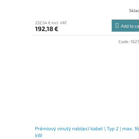
Skla
232,54 € incl. VAT
Add to ca
192,18 €
Code:
162
Prémiový vinutý nabíjecí kabel | Typ 2 | max. 16
kW