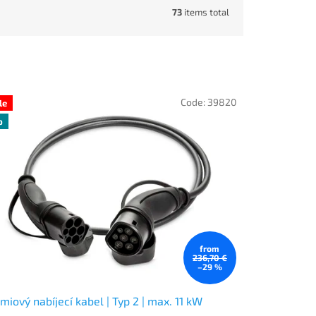
73
items total
Code:
39820
le
p
from
236,70 €
–29 %
miový nabíjecí kabel | Typ 2 | max. 11 kW