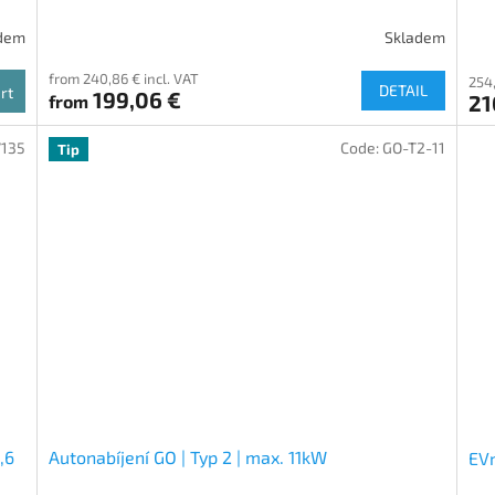
dem
Skladem
from 240,86 € incl. VAT
254,
DETAIL
rt
199,06 €
21
from
7135
Code:
GO-T2-11
Tip
,6
Autonabíjení GO | Typ 2 | max. 11kW
EV