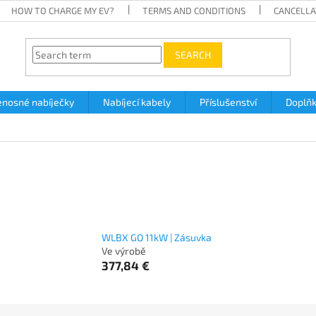
HOW TO CHARGE MY EV?
TERMS AND CONDITIONS
CANCELLA
SEARCH
enosné nabíječky
Nabíjecí kabely
Příslušenství
Doplň
WLBX GO 11kW | Zásuvka
Ve výrobě
377,84 €