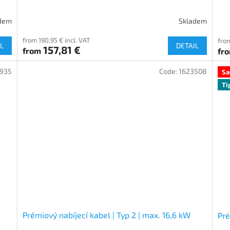
dem
Skladem
from 190,95 € incl. VAT
from
L
DETAIL
157,81 €
from
fr
935
Code:
1623508
Sa
Ti
Prémiový nabíjecí kabel | Typ 2 | max. 16,6 kW
Pré