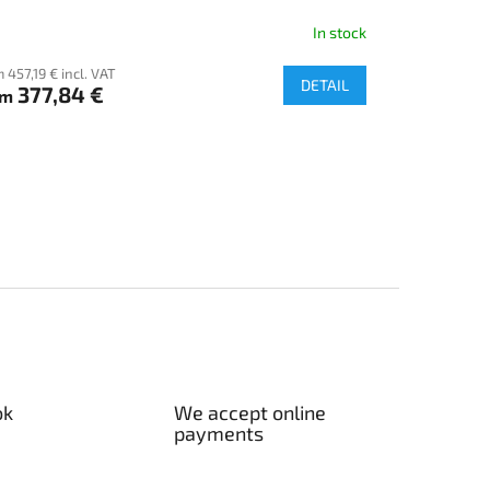
In stock
 457,19 € incl. VAT
DETAIL
377,84 €
om
ok
We accept online
payments