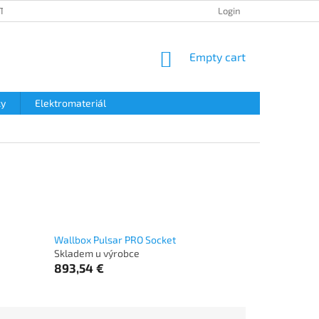
TION POLICY
SHIPPING & TAXES
PAYMENT METHOD
Login
DATA 
SHOPPING
Empty cart
CART
ky
Elektromateriál
Wallbox Pulsar PRO Socket
Skladem u výrobce
893,54 €