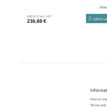
Skla
286,62 € incl. VAT
Add to ca
236,88 €
F
o
o
t
e
Informat
r
How to ch
Terms and 