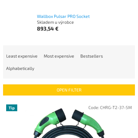
Wallbox Pulsar PRO Socket
Skladem u výrobce
893,54 €
P
r
Least expensive
Most expensive
Bestsellers
o
d
Alphabetically
u
c
t
OPEN FILTER
s
o
L
Code:
CHRG-T2-37-5M
Tip
r
i
t
s
i
t
n
o
g