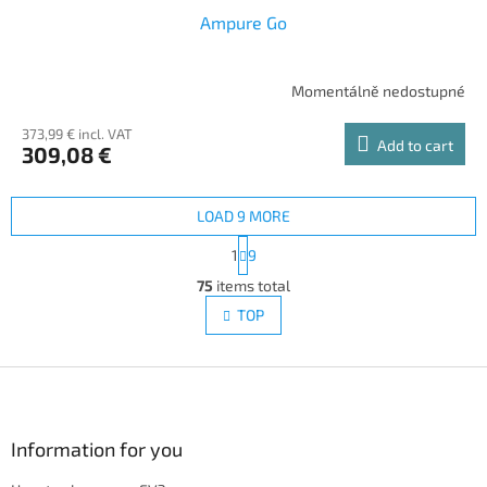
Ampure Go
Momentálně nedostupné
373,99 € incl. VAT
Add to cart
309,08 €
LOAD 9 MORE
P
1
9
a
L
g
75
items total
i
i
s
TOP
n
t
a
i
t
i
F
n
o
g
o
n
c
o
o
t
Information for you
n
e
t