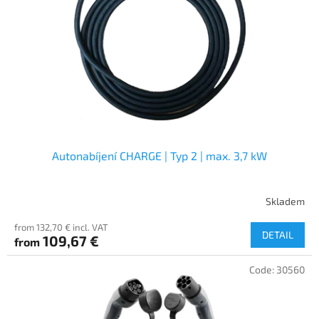
f
p
r
o
d
u
c
t
s
Autonabíjení CHARGE | Typ 2 | max. 3,7 kW
Skladem
from 132,70 € incl. VAT
DETAIL
109,67 €
from
Code:
30560