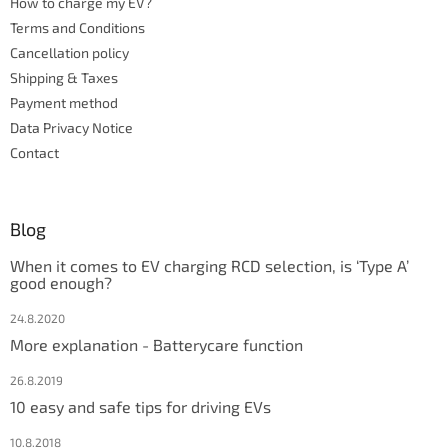
How to charge my EV?
r
r
Terms and Conditions
o
l
Cancellation policy
s
Shipping & Taxes
Payment method
Data Privacy Notice
Contact
Blog
When it comes to EV charging RCD selection, is ‘Type A’
good enough?
24.8.2020
More explanation - Batterycare function
26.8.2019
10 easy and safe tips for driving EVs
10.8.2018