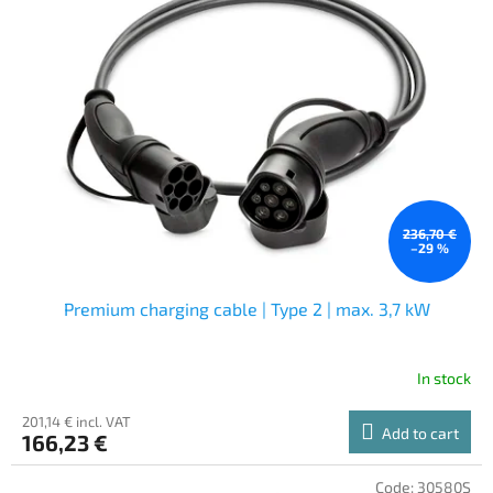
236,70 €
–29 %
Premium charging cable | Type 2 | max. 3,7 kW
In stock
201,14 € incl. VAT
Add to cart
166,23 €
Code:
30580S