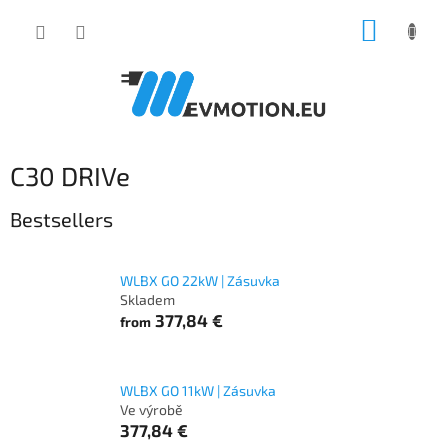
Skip
SHOPP
to
content
CART
C30 DRIVe
Bestsellers
WLBX GO 22kW | Zásuvka
Skladem
377,84 €
from
WLBX GO 11kW | Zásuvka
Ve výrobě
377,84 €