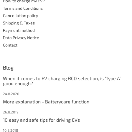
How to charge my EV?
r
r
Terms and Conditions
o
l
Cancellation policy
s
Shipping & Taxes
Payment method
Data Privacy Notice
Contact
Blog
When it comes to EV charging RCD selection, is ‘Type A’
good enough?
24.8.2020
More explanation - Batterycare function
26.8.2019
10 easy and safe tips for driving EVs
10.8.2018