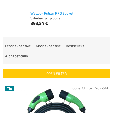
Wallbox Pulsar PRO Socket
Skladem u výrobce
893,54 €
P
r
Least expensive
Most expensive
Bestsellers
o
d
Alphabetically
u
c
t
OPEN FILTER
s
o
L
Code:
CHRG-T2-37-5M
Tip
r
i
t
s
i
t
n
o
g