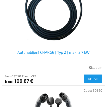
f
p
r
o
d
u
c
t
s
Autonabíjení CHARGE | Typ 2 | max. 3,7 kW
Skladem
from 132,70 € incl. VAT
DETAIL
109,67 €
from
Code:
30560