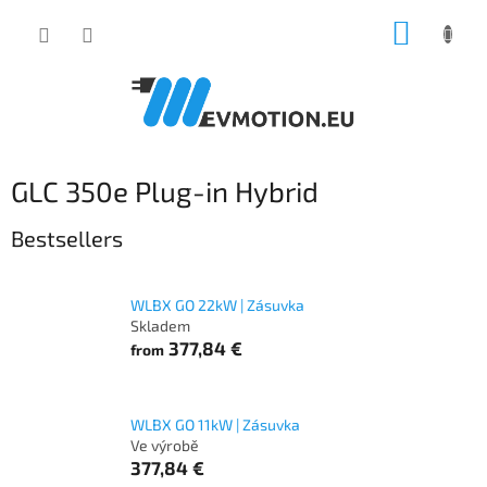
Skip
SHOPP
to
content
CART
GLC 350e Plug-in Hybrid
Bestsellers
WLBX GO 22kW | Zásuvka
Skladem
377,84 €
from
WLBX GO 11kW | Zásuvka
Ve výrobě
377,84 €