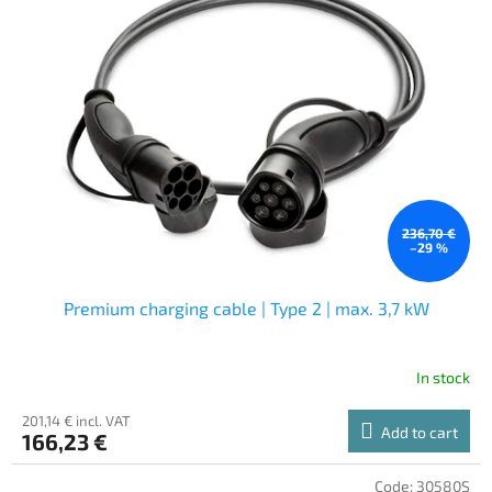
236,70 €
–29 %
Premium charging cable | Type 2 | max. 3,7 kW
In stock
201,14 € incl. VAT
Add to cart
166,23 €
Code:
30580S