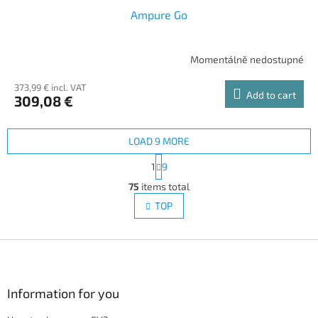
Ampure Go
Momentálně nedostupné
373,99 € incl. VAT
Add to cart
309,08 €
LOAD 9 MORE
P
1
9
a
L
g
75
items total
i
i
s
TOP
n
t
a
i
t
i
F
n
o
g
o
n
c
o
o
t
Information for you
n
e
t