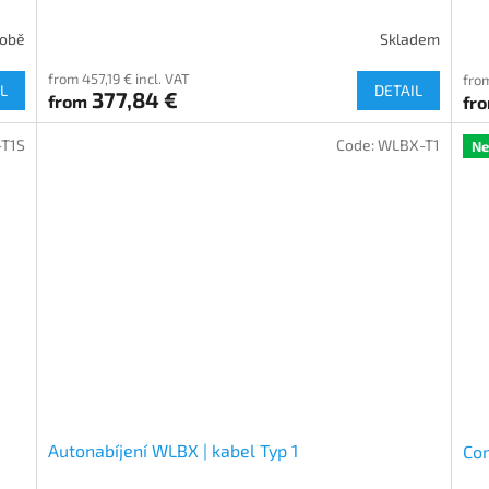
robě
Skladem
from 457,19 € incl. VAT
from
L
DETAIL
377,84 €
from
fr
-T1S
Code:
WLBX-T1
N
Autonabíjení WLBX | kabel Typ 1
Co