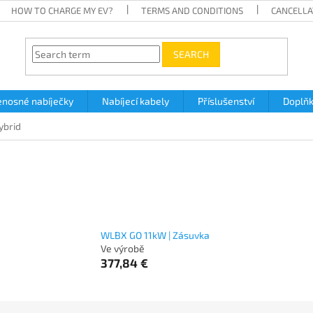
HOW TO CHARGE MY EV?
TERMS AND CONDITIONS
CANCELLA
SEARCH
enosné nabíječky
Nabíjecí kabely
Příslušenství
Doplň
ybrid
WLBX GO 11kW | Zásuvka
Ve výrobě
377,84 €