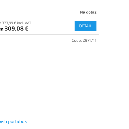
Na dotaz
 373,99 € incl. VAT
DETAIL
309,08 €
om
Code:
2971/11
ish portabox