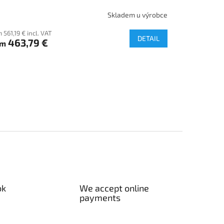
Skladem u výrobce
 561,19 € incl. VAT
DETAIL
463,79 €
om
ok
We accept online
payments