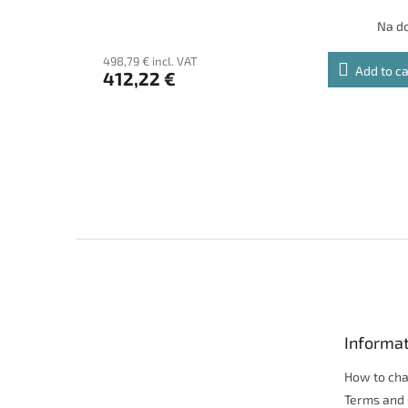
Na d
498,79 € incl. VAT
Add to ca
412,22 €
F
o
o
t
e
Informat
r
How to ch
Terms and 