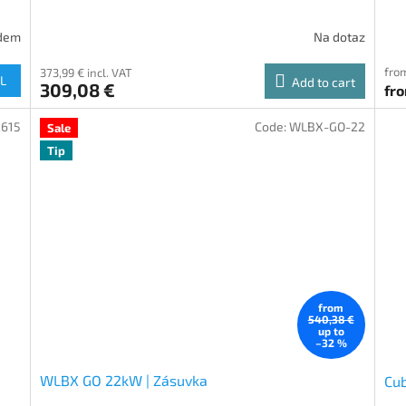
dem
Na dotaz
from
373,99 € incl. VAT
L
Add to cart
309,08 €
fr
2615
Code:
WLBX-GO-22
Sale
Tip
from
540,38 €
up to
–32 %
WLBX GO 22kW | Zásuvka
Cub