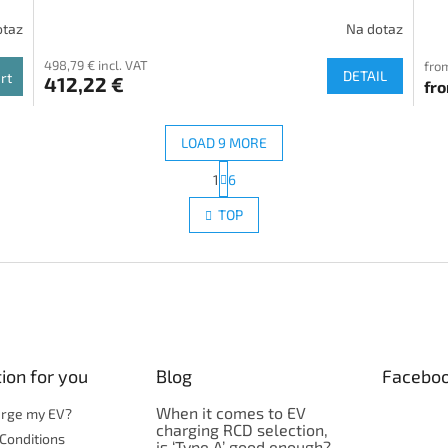
otaz
Na dotaz
498,79 € incl. VAT
from
DETAIL
rt
412,22 €
fr
LOAD 9 MORE
P
1
6
L
a
g
i
TOP
i
s
n
t
a
i
t
n
i
g
o
c
n
o
n
ion for you
Blog
Facebo
t
r
When it comes to EV
o
arge my EV?
charging RCD selection,
l
Conditions
is ‘Type A’ good enough?