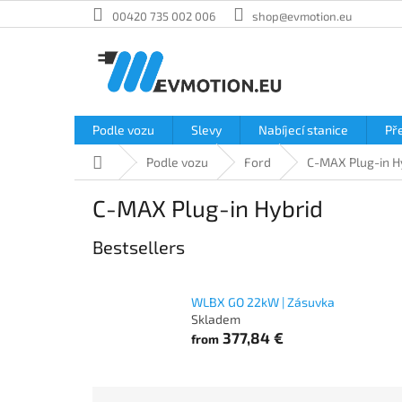
Skip
00420 735 002 006
shop@evmotion.eu
to
content
Podle vozu
Slevy
Nabíjecí stanice
Př
Home
Podle vozu
Ford
C-MAX Plug-in H
C-MAX Plug-in Hybrid
Bestsellers
WLBX GO 22kW | Zásuvka
Skladem
377,84 €
from
P