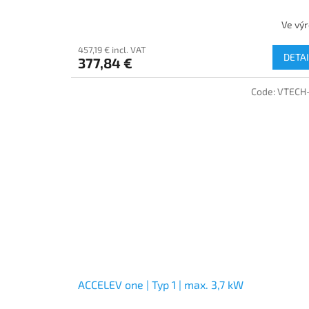
Ve vý
457,19 € incl. VAT
DETAI
377,84 €
Code:
VTECH
ACCELEV one | Typ 1 | max. 3,7 kW