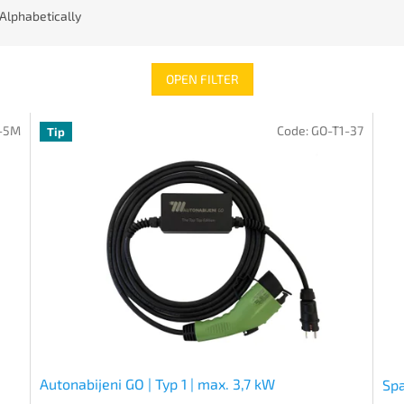
Alphabetically
OPEN FILTER
7-5M
Code:
GO-T1-37
Tip
Autonabijeni GO | Typ 1 | max. 3,7 kW
Spa