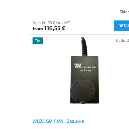
Skla
from 141,03 € incl. VAT
DETAI
116,55 €
from
Code:
Tip
WLBX GO 11kW | Zásuvka