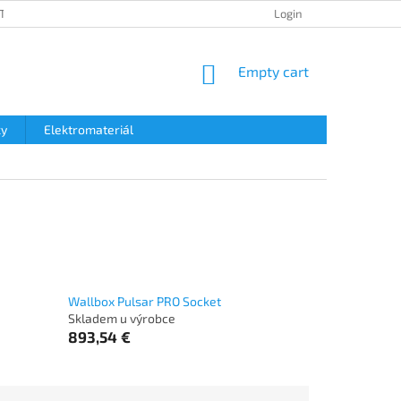
TION POLICY
SHIPPING & TAXES
PAYMENT METHOD
Login
DATA 
SHOPPING
Empty cart
CART
ky
Elektromateriál
Wallbox Pulsar PRO Socket
Skladem u výrobce
893,54 €