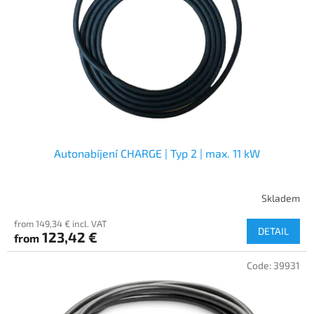
f
p
r
o
d
u
c
t
s
Autonabíjení CHARGE | Typ 2 | max. 11 kW
Skladem
from 149,34 € incl. VAT
DETAIL
123,42 €
from
Code:
39931