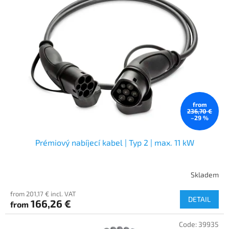
from
236,70 €
–29 %
Prémiový nabíjecí kabel | Typ 2 | max. 11 kW
Skladem
from 201,17 € incl. VAT
DETAIL
166,26 €
from
Code:
39935