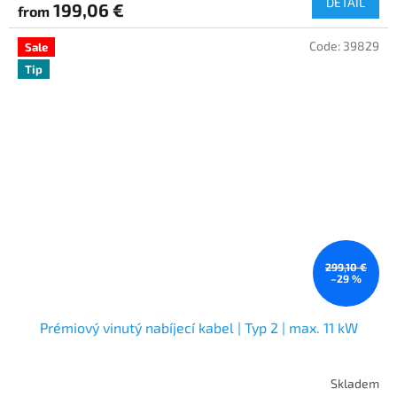
DETAIL
199,06 €
from
Code:
39829
Sale
Tip
299,10 €
–29 %
Prémiový vinutý nabíjecí kabel | Typ 2 | max. 11 kW
Skladem