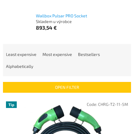
Wallbox Pulsar PRO Socket
Skladem u výrobce
893,54 €
P
r
Least expensive
Most expensive
Bestsellers
o
d
Alphabetically
u
c
t
OPEN FILTER
s
o
L
Code:
CHRG-T2-11-5M
Tip
r
i
t
s
i
t
n
o
g