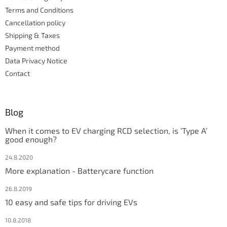
r
r
Terms and Conditions
o
l
Cancellation policy
s
Shipping & Taxes
Payment method
Data Privacy Notice
Contact
Blog
When it comes to EV charging RCD selection, is ‘Type A’
good enough?
24.8.2020
More explanation - Batterycare function
26.8.2019
10 easy and safe tips for driving EVs
10.8.2018