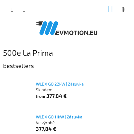
Skip
SHOPP
to
content
CART
500e La Prima
Bestsellers
WLBX GO 22kW | Zásuvka
Skladem
377,84 €
from
WLBX GO 11kW | Zásuvka
Ve výrobě
377,84 €