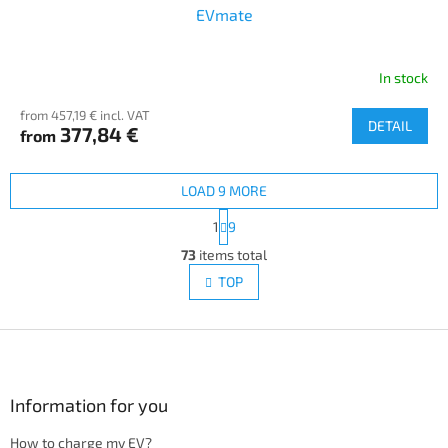
EVmate
In stock
from 457,19 € incl. VAT
DETAIL
377,84 €
from
LOAD 9 MORE
P
1
9
a
L
g
73
items total
i
i
s
TOP
n
t
a
i
t
i
F
n
o
g
o
n
c
o
o
t
Information for you
n
e
t
How to charge my EV?