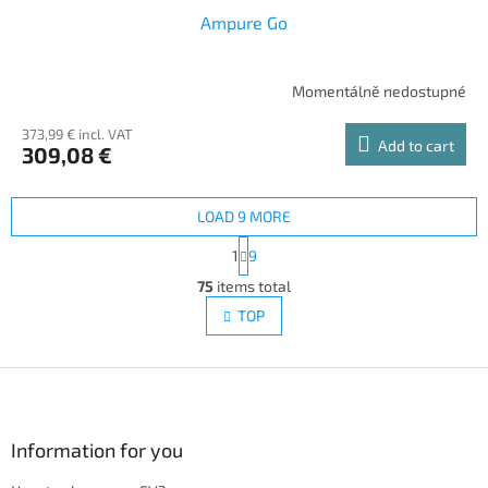
Ampure Go
Momentálně nedostupné
373,99 € incl. VAT
Add to cart
309,08 €
LOAD 9 MORE
P
1
9
a
L
g
75
items total
i
i
s
TOP
n
t
a
i
t
i
F
n
o
g
o
n
c
o
o
t
Information for you
n
e
t