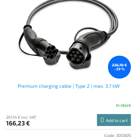
236,70 €
–29 %
Premium charging cable | Type 2 | max. 3,7 kW
In stock
201,14 € incl. VAT
Add to cart
166,23 €
Code:
30580S