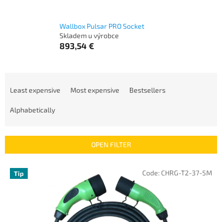
Wallbox Pulsar PRO Socket
Skladem u výrobce
893,54 €
P
r
Least expensive
Most expensive
Bestsellers
o
d
Alphabetically
u
c
t
OPEN FILTER
s
o
L
Code:
CHRG-T2-37-5M
Tip
r
i
t
s
i
t
n
o
g