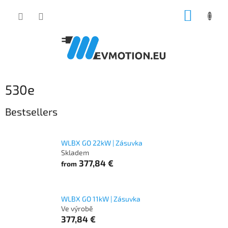
Skip
SHOPP
to
content
CART
530e
Bestsellers
WLBX GO 22kW | Zásuvka
Skladem
377,84 €
from
WLBX GO 11kW | Zásuvka
Ve výrobě
377,84 €