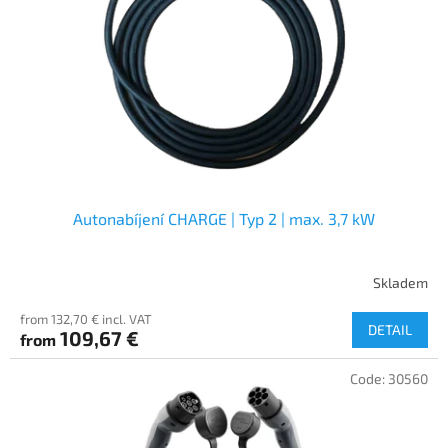
f
p
r
o
d
u
c
t
s
Autonabíjení CHARGE | Typ 2 | max. 3,7 kW
Skladem
from 132,70 € incl. VAT
DETAIL
109,67 €
from
Code:
30560