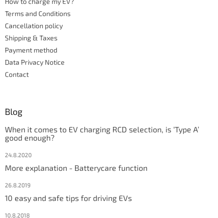
How to charge my EV?
r
r
Terms and Conditions
o
l
Cancellation policy
s
Shipping & Taxes
Payment method
Data Privacy Notice
Contact
Blog
When it comes to EV charging RCD selection, is ‘Type A’
good enough?
24.8.2020
More explanation - Batterycare function
26.8.2019
10 easy and safe tips for driving EVs
10.8.2018