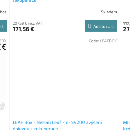
obce
Skladem
207,59 € incl. VAT
332,
rt
Add to cart
171,56 €
27
BOX
Code:
LEAFBOX
LEAF Box - Nissan Leaf / e-NV200 zvýšení
Mit
dojezdu + rekuperace
jíz