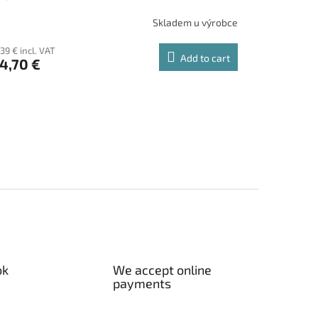
Skladem u výrobce
39 € incl. VAT
Add to cart
4,70 €
ok
We accept online
payments