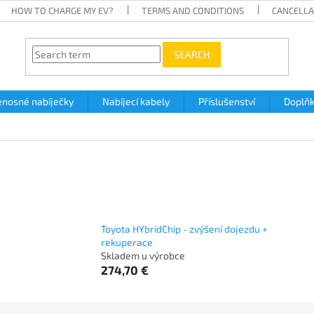
HOW TO CHARGE MY EV?
TERMS AND CONDITIONS
CANCELLA
SEARCH
enosné nabíječky
Nabíjecí kabely
Příslušenství
Doplň
Toyota HYbridChip - zvýšení dojezdu +
rekuperace
Skladem u výrobce
274,70 €