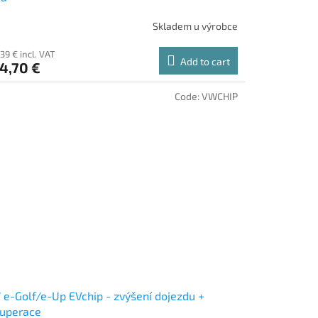
Skladem u výrobce
39 € incl. VAT
Add to cart
4,70 €
Code:
VWCHIP
e-Golf/e-Up EVchip - zvýšení dojezdu +
kuperace