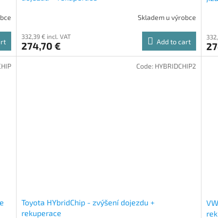
obce
Skladem u výrobce
332,39 € incl. VAT
332,
rt
Add to cart
274,70 €
27
CHIP
Code:
HYBRIDCHIP2
ce
Toyota HYbridChip - zvýšení dojezdu +
VW 
rekuperace
re