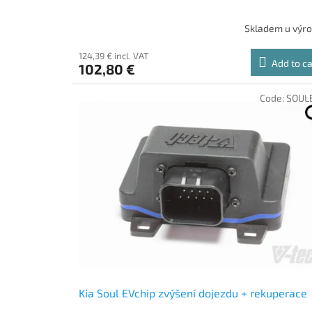
Skladem u výr
124,39 € incl. VAT
Add to ca
102,80 €
Code:
SOUL
Kia Soul EVchip zvýšení dojezdu + rekuperace