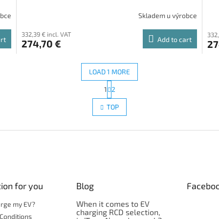
obce
Skladem u výrobce
332,39 € incl. VAT
332,
rt
Add to cart
274,70 €
27
LOAD 1 MORE
P
1
2
L
a
g
i
TOP
i
s
n
t
a
i
t
n
i
g
o
c
n
o
n
ion for you
Blog
Facebo
t
r
When it comes to EV
o
arge my EV?
charging RCD selection,
l
Conditions