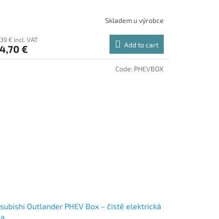
Skladem u výrobce
39 € incl. VAT
Add to cart
4,70 €
Code:
PHEVBOX
subishi Outlander PHEV Box – čistě elektrická
da