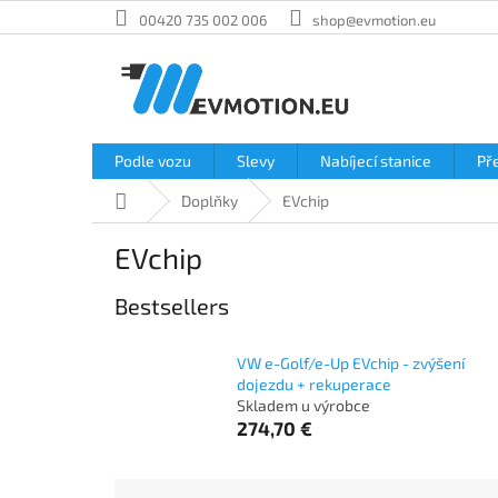
Skip
00420 735 002 006
shop@evmotion.eu
to
content
Podle vozu
Slevy
Nabíjecí stanice
Př
Home
Doplňky
EVchip
EVchip
Bestsellers
VW e-Golf/e-Up EVchip - zvýšení
dojezdu + rekuperace
Skladem u výrobce
274,70 €
P