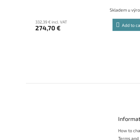
Skladem u výr
332,39 € incl. VAT
Add to ca
274,70 €
F
o
o
t
e
Informat
r
How to ch
Terms and 