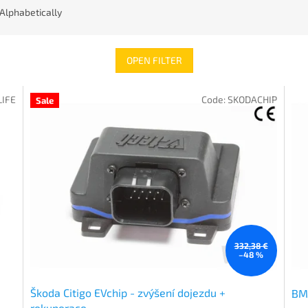
Alphabetically
OPEN FILTER
LIFE
Code:
SKODACHIP
Sale
332,38 €
–48 %
Škoda Citigo EVchip - zvýšení dojezdu +
BMW
rekuperace