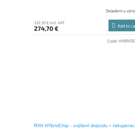
Skladem u výr
332,39 € incl. VAT
Add to ca
274,70 €
Code:
HYBRID
RXH HYbridChip - zvýšení dojezdu + rekupera