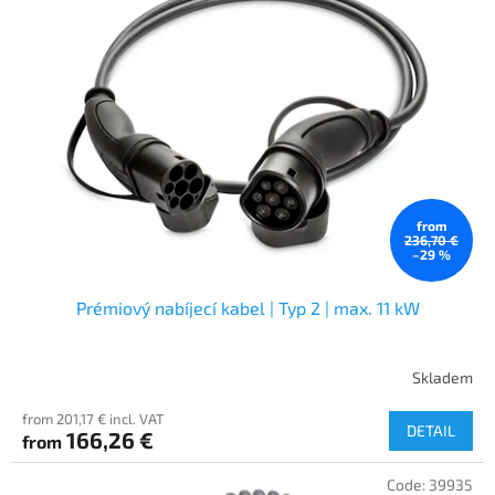
from
236,70 €
–29 %
Prémiový nabíjecí kabel | Typ 2 | max. 11 kW
Skladem
from 201,17 € incl. VAT
DETAIL
166,26 €
from
Code:
39935