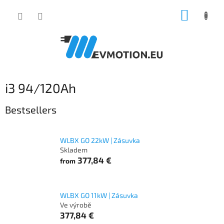
Skip
SHOPP
to
content
CART
i3 94/120Ah
Bestsellers
WLBX GO 22kW | Zásuvka
Skladem
377,84 €
from
WLBX GO 11kW | Zásuvka
Ve výrobě
377,84 €