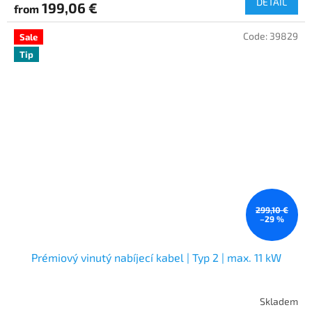
DETAIL
199,06 €
from
Code:
39829
Sale
Tip
299,10 €
–29 %
Prémiový vinutý nabíjecí kabel | Typ 2 | max. 11 kW
Skladem