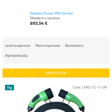
Wallbox Pulsar PRO Socket
Skladem u výrobce
893,54 €
P
r
Least expensive
Most expensive
Bestsellers
o
d
Alphabetically
u
c
t
OPEN FILTER
s
o
L
Code:
CHRG-T2-11-5M
Tip
r
i
t
s
i
t
n
o
g