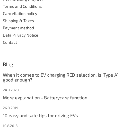
r
r
Terms and Conditions
o
l
Cancellation policy
s
Shipping & Taxes
Payment method
Data Privacy Notice
Contact
Blog
When it comes to EV charging RCD selection, is ‘Type A’
good enough?
24.8.2020
More explanation - Batterycare function
26.8.2019
10 easy and safe tips for driving EVs
10.8.2018