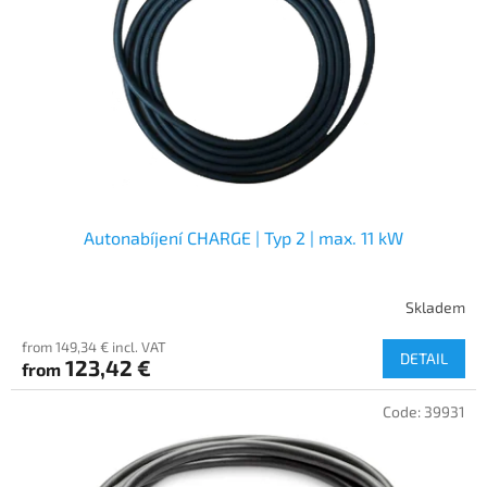
f
p
r
o
d
u
c
t
s
Autonabíjení CHARGE | Typ 2 | max. 11 kW
Skladem
from 149,34 € incl. VAT
DETAIL
123,42 €
from
Code:
39931