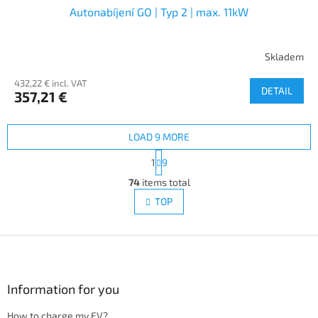
Autonabíjení GO | Typ 2 | max. 11kW
Skladem
432,22 € incl. VAT
DETAIL
357,21 €
LOAD 9 MORE
P
1
9
a
L
g
74
items total
i
i
s
TOP
n
t
a
i
t
i
F
n
o
g
o
n
c
o
o
t
Information for you
n
e
t
How to charge my EV?