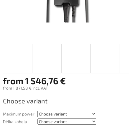
from
1 546,76 €
from
1 871,58 €
incl. VAT
Measure
Choose variant
price:
Maximum power
Délka kabelu