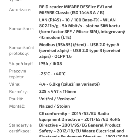
RFID reader MIFARE DESFire EV1 and
Autorizace
:
MIFARE Classic (ISO 14443 A / B)
LAN (RJ45) – 10 / 100 Base-TX – WLAN
802.11b/g - 54 Mbit/s - slot na SIM kartu
Komunikace
:
(form factor 3FF / Micro-SIM), integrovaný
4G modem (LTE)
Modbus (RS485) (čtení) – USB 2.0 type A
Komunikační
(servisní zápis) – USB 2.0 type B (servisní
protokoly
:
zápis) - OCPP 1.6
Stupeň krytí
:
IP54 / IK08
Pracovní
-25°C - +40°C
teplota
:
Váha
:
4,4 - 6,8kg (záleží na variantě)
Rozměry
:
225 x 447 x 116mm
Použití
:
Vnitřní / Venkovní
Montáž
:
Na zeď / Stojan
CE conformity – 2014/53/EU Radio
Equipment Directive – 2011/65/EU RoHS
Standarty a
Directive – 2001/95/EG General Product
certifikace
:
Safety – 2012/19/EU Waste Electrical and
Electronic Equipment Directive – 1907/2006