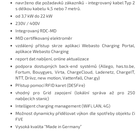
navrženo dle požadavků zákazníků - integrovaný kabel Typ 2
s délkou kabelu 4,5 nebo 7 metrů.
od 3,7 kW do 22 kW
230V / 400V
Integrovaný RDC-MD
MID certifikovaný elektroměr
vzdálený přístup skrze aplikaci Webasto Charging Portal,
aplikace Webasto Charging
report dat nabíjení, online aktualizace
podpora dostupných back-end systémů (
Allego, has.to.be,
Fortum, Bouygyes, Virta, ChargeCloud, Ladenetz, ChargeIT,
NTT, Driivz, new motion, Vattenfall, Char.gy)
Přístup pomocí RFID karet (DESFire)
vhodný pro Grid zapojení (lokální správa až pro 250
nabíjecích stanic)
Intelligent charging management (WiFi, LAN, 4G)
Možnost dynamicky přidělovat výkon dle spotřeby objektu či
FVE
Vysoká kvalita “Made in Germany”