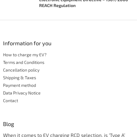
REACH Regulation
F
o
o
t
Information for you
e
How to charge my EV?
r
Terms and Conditions
Cancellation policy
Shipping & Taxes
Payment method
Data Privacy Notice
Contact
Blog
When it comes to EV charging RCD selection, is ‘Type A’