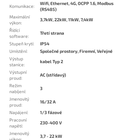
Wifi, Ethernet, 4G, OCPP 1.6, Modbus
Komunikace
:
(RS485)
Maximální
3,7kW, 22kW, 11kW, 7,4kW
výkon
:
Řídící
Třetí strana
software
:
Stupeň krytí
:
IP54
Umístění
:
Společné prostory, Firemní, Veřejné
Výstup
kabel Typ 2
stanice
:
Výstupní
AC (střídavý)
proud
:
Režim
3
nabíjení
:
Jmenovitý
16/32 A
proud
:
Napájení
:
1/3 fázové
Pracovní
230-400 V
napětí
:
Jmenovitý
3,7 - 22 kW
výkon
: