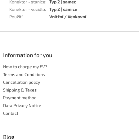
Konektor - stanice
:
Typ 2 | samec
Konektor - vozidlo
:
Typ 2 | samice
Použití
:
Vnitřní / Venkovní
F
o
o
t
Information for you
e
How to charge my EV?
r
Terms and Conditions
Cancellation policy
Shipping & Taxes
Payment method
Data Privacy Notice
Contact
Blog