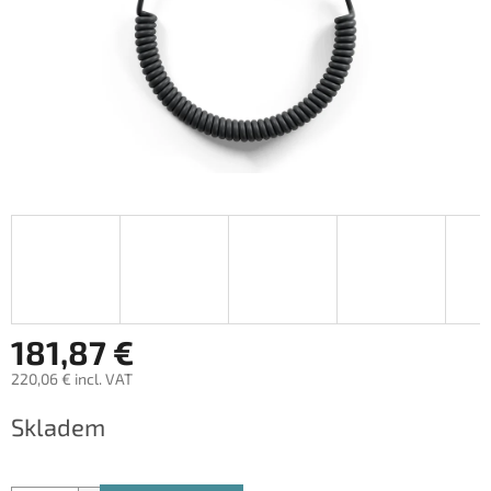
181,87 €
220,06 € incl. VAT
Measure
Skladem
price: