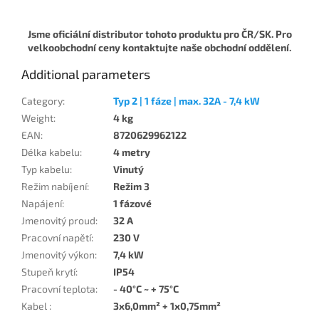
Jsme oficiální distributor tohoto produktu pro ČR/SK. Pro
velkoobchodní ceny kontaktujte naše obchodní oddělení.
Additional parameters
Category
:
Typ 2 | 1 fáze | max. 32A - 7,4 kW
Weight
:
4 kg
EAN
:
8720629962122
Délka kabelu
:
4 metry
Typ kabelu
:
Vinutý
Režim nabíjení
:
Režim 3
Napájení
:
1 fázové
Jmenovitý proud
:
32 A
Pracovní napětí
:
230 V
Jmenovitý výkon
:
7,4 kW
Stupeň krytí
:
IP54
Pracovní teplota
:
- 40°C ~ + 75°C
Kabel
:
3x6,0mm² + 1x0,75mm²