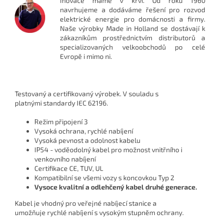
Inovace máme v krvi. Od roku 1960
navrhujeme a dodáváme řešení pro rozvod
elektrické energie pro domácnosti a firmy.
Naše výrobky Made in Holland se dostávají k
zákazníkům prostřednictvím distributorů a
specializovaných velkoobchodů po celé
Evropě i mimo ni.
Testovaný a certifikovaný výrobek.
V souladu s
platnými
standardy IEC 62196.
Režim připojení 3
Vysoká ochrana, rychlé nabíjení
Vysoká pevnost a odolnost kabelu
IP54 - voděodolný kabel pro možnost vnitřního i
venkovního nabíjení
Certifikace CE, TUV, UL
Kompatibilní se všemi vozy s koncovkou Typ 2
Vysoce kvalitní a odlehčený kabel druhé generace.
Kabel
je vhodný
pro veřejné nabíjecí
stanice a
umožňuje
rychlé nabíjení
s vysokým stupněm
ochrany.