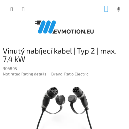
Skip
SHOPP
to
content
CART
Vinutý nabíjecí kabel | Typ 2 | max.
7,4 kW
30680S
The
Not rated
Rating details
Brand:
Ratio Electric
average
product
rating
is
0,0
out
of
5
stars.