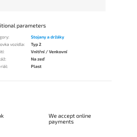
itional parameters
gory
:
Stojany a držáky
ovka vozidla
:
Typ 2
tí
:
Vnitřní / Venkovní
táž
:
Na zeď
riál
:
Plast
ok
We accept online
payments