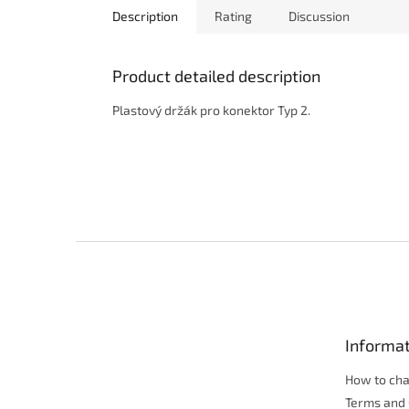
Description
Rating
Discussion
Product detailed description
Plastový držák pro konektor Typ 2.
F
o
o
t
e
Informat
r
How to ch
Terms and 