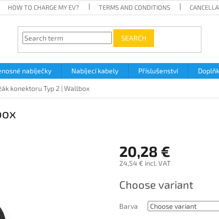
HOW TO CHARGE MY EV?
TERMS AND CONDITIONS
CANCELLA
SEARCH
enosné nabíječky
Nabíjecí kabely
Příslušenství
Doplň
žák konektoru Typ 2 | Wallbox
box
20,28 €
24,54 € incl. VAT
Measure
Choose variant
price:
Barva