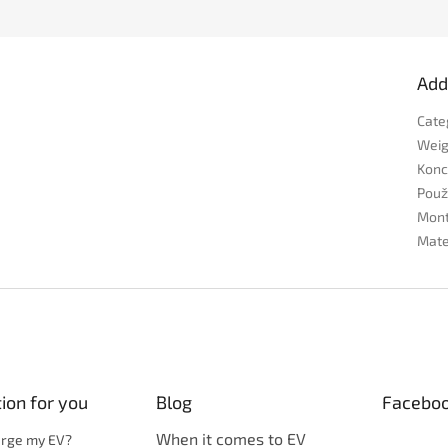
Add
Cate
Weig
Konc
Použi
Mon
Mate
ion for you
Blog
Facebo
When it comes to EV
arge my EV?