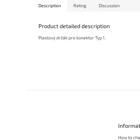
Description
Rating
Discussion
Product detailed description
Plastový držák pro konektor Typ 1.
F
o
o
t
e
Informat
r
How to ch