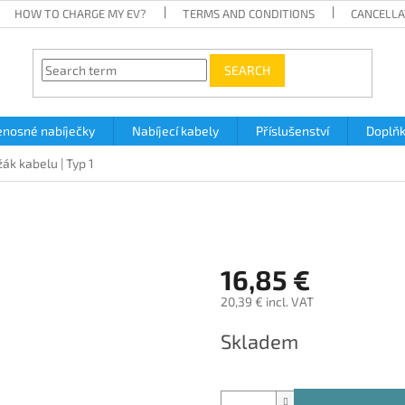
HOW TO CHARGE MY EV?
TERMS AND CONDITIONS
CANCELLA
SEARCH
enosné nabíječky
Nabíjecí kabely
Příslušenství
Doplň
ák kabelu | Typ 1
16,85 €
20,39 € incl. VAT
Measure
Skladem
price: