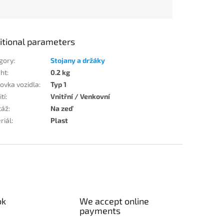
itional parameters
gory
:
Stojany a držáky
ht
:
0.2 kg
ovka vozidla
:
Typ 1
tí
:
Vnitřní / Venkovní
táž
:
Na zeď
riál
:
Plast
ok
We accept online
payments