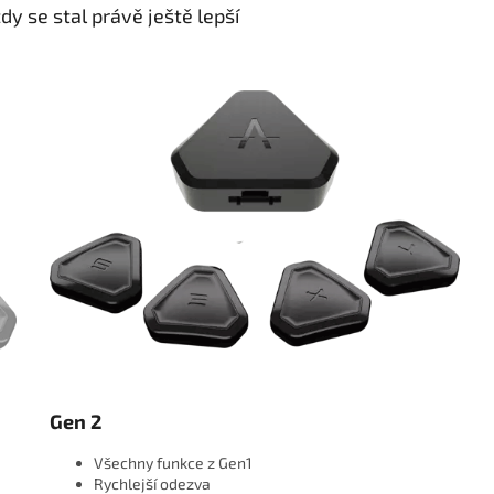
zdy se stal právě ještě lepší
Gen 2
Všechny funkce z Gen1
Rychlejší odezva