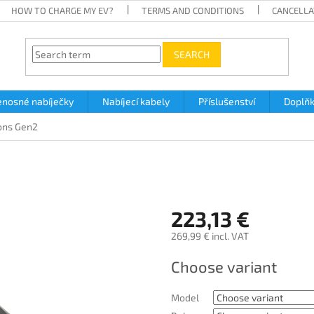
HOW TO CHARGE MY EV?
TERMS AND CONDITIONS
CANCELLA
SEARCH
enosné nabíječky
Nabíjecí kabely
Příslušenství
Doplň
ons Gen2
223,13 €
269,99 € incl. VAT
Measure
Choose variant
price:
Model