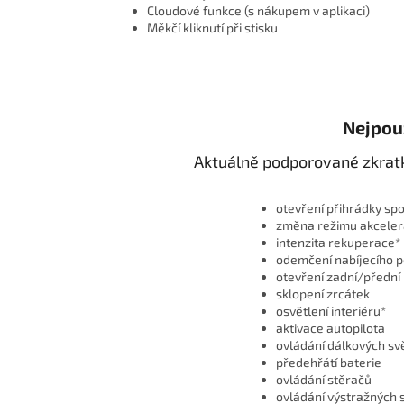
Cloudové funkce (s nákupem v aplikaci)
Měkčí kliknutí při stisku
Nejpou
Aktuálně podporované zkratky
otevření přihrádky sp
změna režimu akceler
intenzita rekuperace*
odemčení nabíjecího p
otevření zadní/přední 
sklopení zrcátek
osvětlení interiéru*
aktivace autopilota
ovládání dálkových sv
předehřátí baterie
ovládání stěračů
ovládání výstražných 