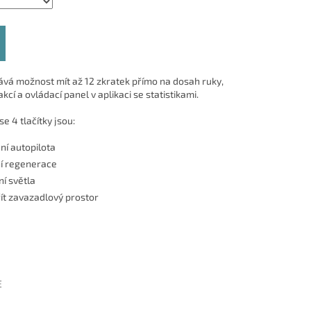
dává možnost mít až 12 zkratek přímo na dosah ruky,
kcí a ovládací panel v aplikaci se statistikami.
e 4 tlačítky jsou:
ní autopilota
ní regenerace
í světla
řít zavazadlový prostor
E