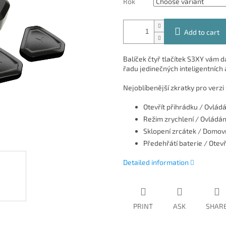
Rok
Add to cart
Balíček čtyř tlačítek S3XY vám 
řadu jedinečných inteligentních a
Nejoblíbenější zkratky pro verzi s
Otevřít přihrádku / Ovládá
Režim zrychlení / Ovládá
Sklopení zrcátek / Domovn
Předehřátí baterie / Otev
Detailed information
PRINT
ASK
SHAR