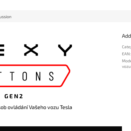
ussion
Add
Cate
EAN
:
Mod
vozu
G E N 2
ůsob ovládání Vašeho vozu Tesla