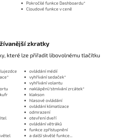
Pokročilé funkce Dashboardu*
Cloudové funkce v ceně
žívanější zkratky
, které lze přiřadit libovolnému tlačítku
olujezdce
ovládání médií
ace*
vyhřívání sedaček*
vyhřívání volantu
ortu
naklápění/stmívání zrcátek*
kufr
klakson
hlasové ovládání
ovládání klimatizace
odmrazení
ětel
otevření dveří
ovládání větráků
funkce zpřístupnění
světel
a další skvělé funkce...