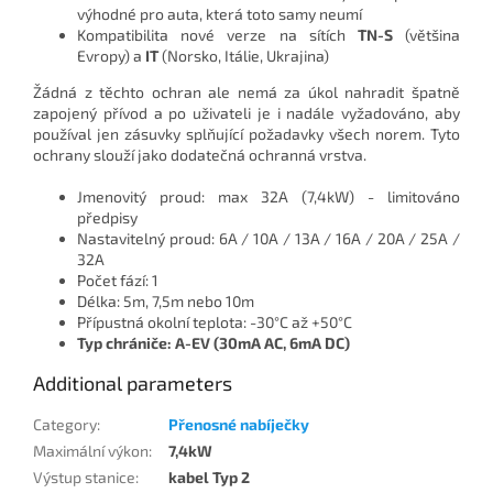
výhodné pro auta, která toto samy neumí
Kompatibilita nové verze na sítích
TN-S
(většina
Evropy) a
IT
(Norsko, Itálie, Ukrajina)
Žádná z těchto ochran ale nemá za úkol nahradit špatně
zapojený přívod a po uživateli je i nadále vyžadováno, aby
používal jen zásuvky splňující požadavky všech norem. Tyto
ochrany slouží jako dodatečná ochranná vrstva.
Jmenovitý proud:
max 32A (7,4kW) - limitováno
předpisy
Nastavitelný proud:
6A / 10A / 13A / 16A / 20A / 25A /
32A
Počet fází:
1
Délka:
5m, 7,5m nebo 10m
Přípustná okolní teplota:
-30°C až +50°C
Typ chrániče:
A-EV (30mA AC, 6mA DC)
Additional parameters
Category
:
Přenosné nabíječky
Maximální výkon
:
7,4kW
Výstup stanice
:
kabel Typ 2