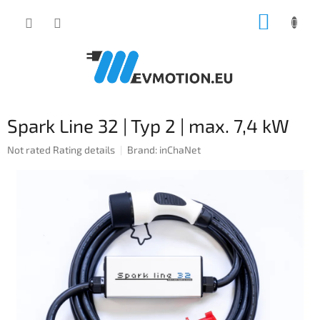
Skip
SHOPP
to
content
CART
Spark Line 32 | Typ 2 | max. 7,4 kW
The
Not rated
Rating details
Brand:
inChaNet
average
product
rating
is
0,0
out
of
5
stars.