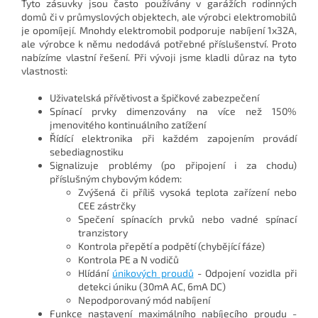
Tyto zásuvky jsou často používány v garážích rodinných
domů či v průmyslových objektech, ale výrobci elektromobilů
je opomíjejí. Mnohdy elektromobil podporuje nabíjení 1x32A,
ale výrobce k němu nedodává potřebné příslušenství. Proto
nabízíme vlastní řešení. Při vývoji jsme kladli důraz na tyto
vlastnosti:
Uživatelská přívětivost a špičkové zabezpečení
Spínací prvky dimenzovány na více než 150%
jmenovitého kontinuálního zatížení
Řídící elektronika při každém zapojením provádí
sebediagnostiku
Signalizuje problémy (po připojení i za chodu)
příslušným chybovým kódem:
Zvýšená či příliš vysoká teplota zařízení nebo
CEE zástrčky
Spečení spínacích prvků nebo vadné spínací
tranzistory
Kontrola přepětí a podpětí (chybějící fáze)
Kontrola PE a N vodičů
Hlídání
únikových proudů
- Odpojení vozidla při
detekci úniku (30mA AC, 6mA DC)
Nepodporovaný mód nabíjení
Funkce nastavení maximálního nabíjecího proudu -