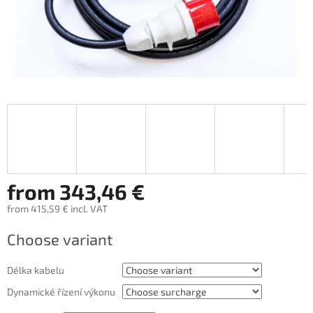
from
343,46 €
from
415,59 €
incl. VAT
Measure
Choose variant
price:
Délka kabelu
Dynamické řízení výkonu