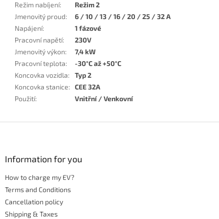
Režim nabíjení
:
Režim 2
Jmenovitý proud
:
6 / 10 / 13 / 16 / 20 / 25 / 32 A
Napájení
:
1 fázové
Pracovní napětí
:
230V
Jmenovitý výkon
:
7,4 kW
Pracovní teplota
:
-30°C až +50°C
Koncovka vozidla
:
Typ 2
Koncovka stanice
:
CEE 32A
Použití
:
Vnitřní / Venkovní
F
o
o
t
Information for you
e
How to charge my EV?
r
Terms and Conditions
Cancellation policy
Shipping & Taxes