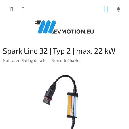
Skip
SHOPP
to
content
CART
Spark Line 32 | Typ 2 | max. 22 kW
The
Not rated
Rating details
Brand:
inChaNet
average
product
rating
is
0,0
out
of
5
stars.