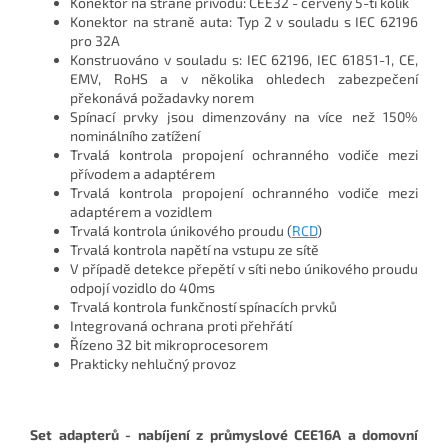
Konektor na straně přívodu:
CEE32 - červený 5-ti kolík
Konektor na straně auta:
Typ 2 v souladu s IEC 62196
pro 32A
Konstruováno v souladu s:
IEC 62196, IEC 61851-1, CE,
EMV, RoHS a v několika ohledech zabezpečení
překonává požadavky norem
Spínací prvky jsou dimenzovány na více než 150%
nominálního zatížení
Trvalá kontrola propojení ochranného vodiče mezi
přívodem a adaptérem
Trvalá kontrola propojení ochranného vodiče mezi
adaptérem a vozidlem
Trvalá kontrola únikového proudu (
RCD
)
Trvalá kontrola napětí na vstupu ze sítě
V případě detekce přepětí v síti nebo únikového proudu
odpojí vozidlo do 40ms
Trvalá kontrola funkčností spínacích prvků
Integrovaná ochrana proti přehřátí
Řízeno 32 bit mikroprocesorem
Prakticky nehlučný provoz
Set adapterů - nabíjení z průmyslové CEE16A a domovní