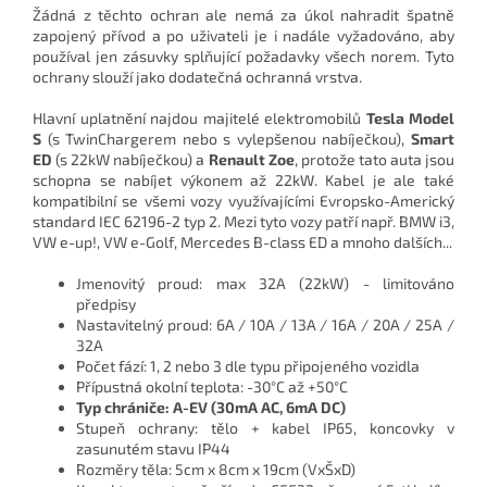
Žádná z těchto ochran ale nemá za úkol nahradit špatně
zapojený přívod a po uživateli je i nadále vyžadováno, aby
používal jen zásuvky splňující požadavky všech norem. Tyto
ochrany slouží jako dodatečná ochranná vrstva.
Hlavní uplatnění najdou majitelé elektromobilů
Tesla Model
S
(s TwinChargerem nebo s vylepšenou nabíječkou),
Smart
ED
(s 22kW nabíječkou) a
Renault Zoe
, protože tato auta jsou
schopna se nabíjet výkonem až 22kW. Kabel je ale také
kompatibilní se všemi vozy využívajícími Evropsko-Americký
standard IEC 62196-2 typ 2. Mezi tyto vozy patří např. BMW i3,
VW e-up!, VW e-Golf, Mercedes B-class ED a mnoho dalších...
Jmenovitý proud:
max 32A (22kW) - limitováno
předpisy
Nastavitelný proud:
6A / 10A / 13A / 16A / 20A / 25A /
32A
Počet fází:
1, 2 nebo 3 dle typu připojeného vozidla
Přípustná okolní teplota:
-30°C až +50°C
Typ chrániče:
A-EV (30mA AC, 6mA DC)
Stupeň ochrany:
tělo + kabel IP65, koncovky v
zasunutém stavu IP44
Rozměry těla:
5cm x 8cm x 19cm (VxŠxD)