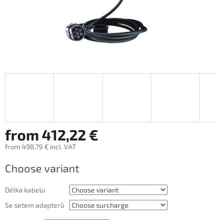
from
412,22 €
from
498,79 €
incl. VAT
Measure
Choose variant
price:
Délka kabelu
Se setem adapterů