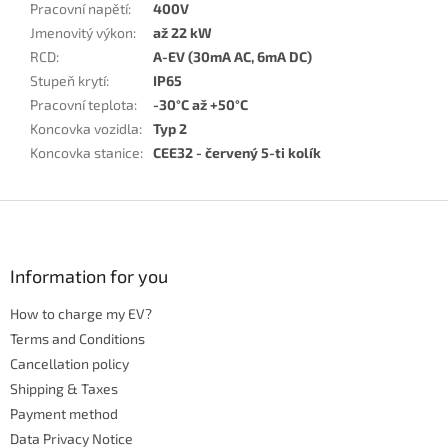
Pracovní napětí
:
400V
Jmenovitý výkon
:
až 22 kW
RCD
:
A-EV (30mA AC, 6mA DC)
Stupeň krytí
:
IP65
Pracovní teplota
:
-30°C až +50°C
Koncovka vozidla
:
Typ 2
Koncovka stanice
:
CEE32 - červený 5-ti kolík
F
o
o
t
Information for you
e
How to charge my EV?
r
Terms and Conditions
Cancellation policy
Shipping & Taxes
Payment method
Data Privacy Notice