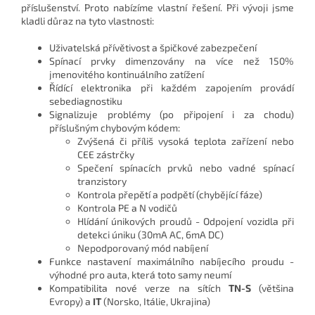
příslušenství. Proto nabízíme vlastní řešení. Při vývoji jsme
kladli důraz na tyto vlastnosti:
Uživatelská přívětivost a špičkové zabezpečení
Spínací prvky dimenzovány na více než 150%
jmenovitého kontinuálního zatížení
Řídící elektronika při každém zapojením provádí
sebediagnostiku
Signalizuje problémy (po připojení i za chodu)
příslušným chybovým kódem:
Zvýšená či příliš vysoká teplota zařízení nebo
CEE zástrčky
Spečení spínacích prvků nebo vadné spínací
tranzistory
Kontrola přepětí a podpětí (chybějící fáze)
Kontrola PE a N vodičů
Hlídání únikových proudů - Odpojení vozidla při
detekci úniku (30mA AC, 6mA DC)
Nepodporovaný mód nabíjení
Funkce nastavení maximálního nabíjecího proudu -
výhodné pro auta, která toto samy neumí
Kompatibilita nové verze na sítích
TN-S
(většina
Evropy) a
IT
(Norsko, Itálie, Ukrajina)