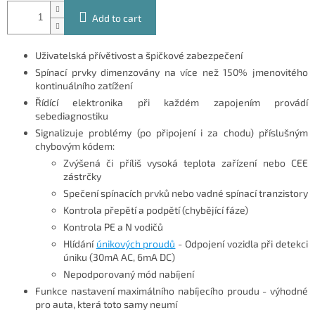
Add to cart
Uživatelská přívětivost a špičkové zabezpečení
Spínací prvky dimenzovány na více než 150% jmenovitého
kontinuálního zatížení
Řídící elektronika při každém zapojením provádí
sebediagnostiku
Signalizuje problémy (po připojení i za chodu) příslušným
chybovým kódem:
Zvýšená či příliš vysoká teplota zařízení nebo CEE
zástrčky
Spečení spínacích prvků nebo vadné spínací tranzistory
Kontrola přepětí a podpětí (chybějící fáze)
Kontrola PE a N vodičů
Hlídání
únikových proudů
- Odpojení vozidla při detekci
úniku (30mA AC, 6mA DC)
Nepodporovaný mód nabíjení
Funkce nastavení maximálního nabíjecího proudu - výhodné
pro auta, která toto samy neumí