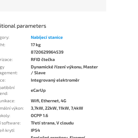
itional parameters
gory
:
Nabíjecí stanice
ht
:
17 kg
8720629964539
rizace
:
RFID čtečka
gy
Dynamické řízení výkonu, Master
agement
:
/ Slave
ce
:
Integrovaný elektroměr
atibilní
eCarUp
end
:
nikace
:
Wifi, Ethernet, 4G
mální výkon
:
3,7kW, 22kW, 11kW, 7,4kW
okoly
:
OCPP 1.6
cí software
:
Třetí strana, V cloudu
eň krytí
:
IP54
Společné prostory, Firemní,