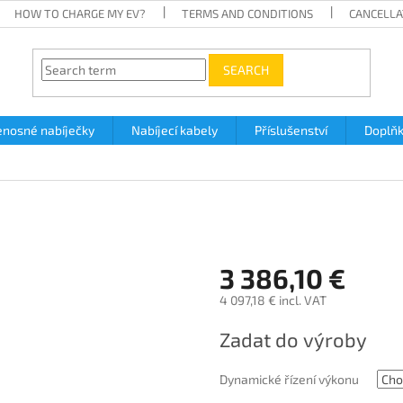
HOW TO CHARGE MY EV?
TERMS AND CONDITIONS
CANCELLA
SEARCH
enosné nabíječky
Nabíjecí kabely
Příslušenství
Doplň
3 386,10 €
4 097,18 €
incl. VAT
Measure
Zadat do výroby
price:
Dynamické řízení výkonu