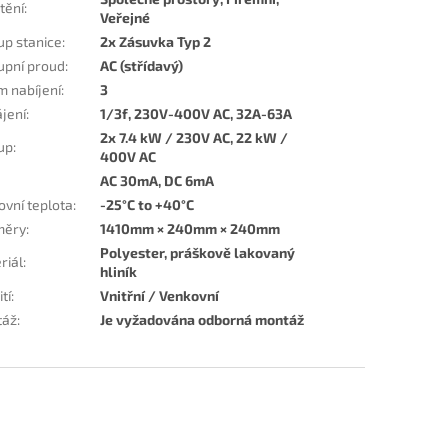
tění
:
Veřejné
up stanice
:
2x Zásuvka Typ 2
upní proud
:
AC (střídavý)
m nabíjení
:
3
jení
:
1/3f, 230V-400V AC, 32A-63A
2x 7.4 kW / 230V AC, 22 kW /
up
:
400V AC
AC 30mA, DC 6mA
ovní teplota
:
-25°C to +40°C
měry
:
1410mm × 240mm × 240mm
Polyester, práškově lakovaný
riál
:
hliník
tí
:
Vnitřní / Venkovní
táž
:
Je vyžadována odborná montáž