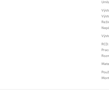
Umís
Výst
Výst
Reži
Napá
Výst
RCD
:
Prac
Roz
Mate
Použi
Mon