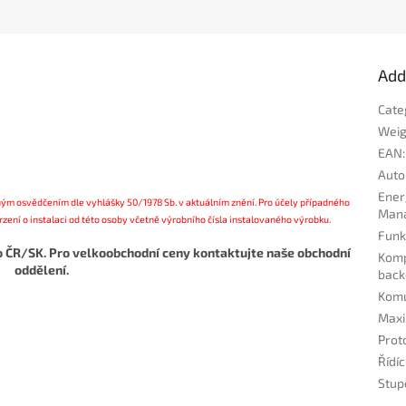
Add
Cate
Weig
EAN
:
Auto
Ener
ým osvědčením dle vyhlášky 50/1978 Sb. v aktuálním znění. Pro účely případného
Man
vrzení o instalaci od této osoby včetně výrobního čísla instalovaného výrobku.
Funk
ro ČR/SK. Pro velkoobchodní ceny kontaktujte naše obchodní
Komp
oddělení.
back
Komu
Maxi
Prot
Řídí
Stup