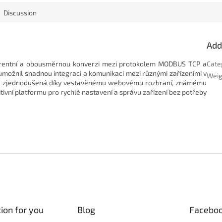
Discussion
Add
arentní a obousměrnou konverzi mezi protokolem MODBUS TCP a
Cate
možnil snadnou integraci a komunikaci mezi různými zařízeními v
Weig
í je zjednodušená díky vestavěnému webovému rozhraní, známému
itivní platformu pro rychlé nastavení a správu zařízení bez potřeby
ion for you
Blog
Facebo