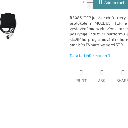
Add to cart
RS485/TCP je převodník, který
protokolem MODBUS TCP a 
vestavěnému webovému rozhran
poskytuje intuitivní platformu
složitého programování nebo e
stanicím EVmate ve verzi STR.
Detailed information
PRINT
ASK
SHAR