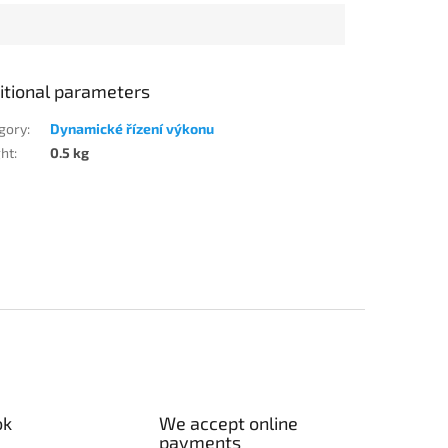
itional parameters
gory
:
Dynamické řízení výkonu
ht
:
0.5 kg
ok
We accept online
payments