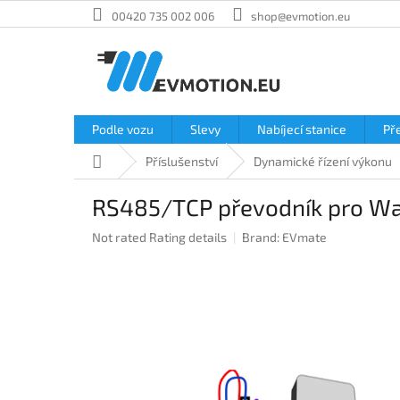
Skip
00420 735 002 006
shop@evmotion.eu
to
content
Podle vozu
Slevy
Nabíjecí stanice
Př
Home
Příslušenství
Dynamické řízení výkonu
RS485/TCP převodník pro W
The
Not rated
Rating details
Brand:
EVmate
average
product
rating
is
0,0
out
of
5
stars.