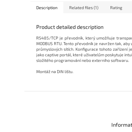
Description
Related files (1)
Rating
Product detailed description
RS485/TCP je převodník, který umožňuje transp
MODBUS RTU. Tento převodník je navržen tak, aby u
průmyslových sítích. Konfigurace tohoto zařízen
jako captive portál, které uživatelům poskytuje intu
složitého programování nebo externího softwaru.
Montáž na DIN lištu.
F
o
o
t
e
Informat
r