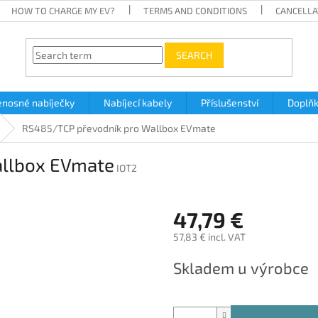
HOW TO CHARGE MY EV?
TERMS AND CONDITIONS
CANCELLA
SEARCH
enosné nabíječky
Nabíjecí kabely
Příslušenství
Doplň
RS485/TCP převodník pro Wallbox EVmate
allbox EVmate
IOT2
47,79 €
57,83 € incl. VAT
Measure
Skladem u výrobce
price: