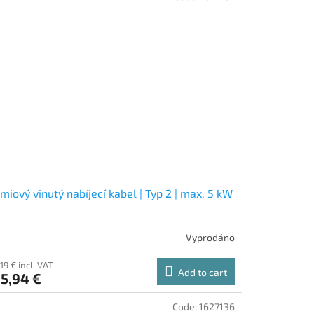
miový vinutý nabíjecí kabel | Typ 2 | max. 5 kW
Vyprodáno
19 € incl. VAT
Add to cart
5,94 €
Code:
1627136