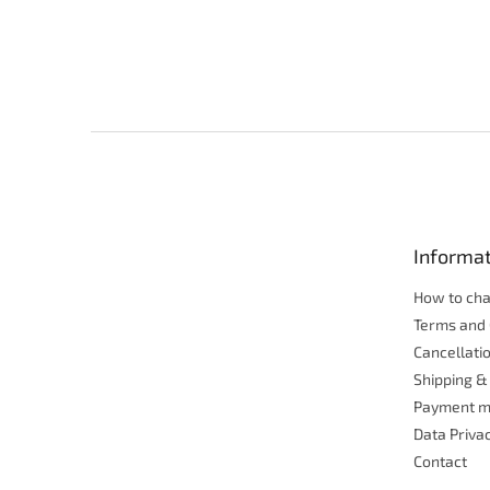
F
o
o
t
e
Informat
r
How to ch
Terms and 
Cancellatio
Shipping &
Payment m
Data Priva
Contact