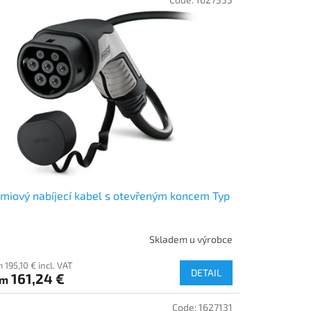
miový nabíjecí kabel s otevřeným koncem Typ
Skladem u výrobce
 195,10 € incl. VAT
DETAIL
161,24 €
om
Code:
1627131