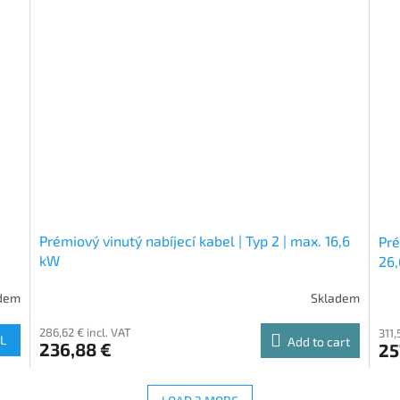
Prémiový vinutý nabíjecí kabel | Typ 2 | max. 16,6
Pré
kW
26
dem
Skladem
286,62 € incl. VAT
311,
L
Add to cart
236,88 €
25