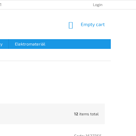
TION POLICY
SHIPPING & TAXES
PAYMENT METHOD
Login
DATA 
SHOPPING
Empty cart
CART
ky
Elektromateriál
12
items total
Code:
1627355