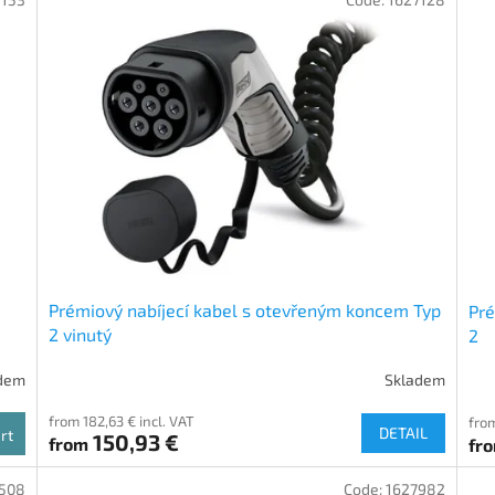
Prémiový nabíjecí kabel s otevřeným koncem Typ
Pré
2 vinutý
2
dem
Skladem
from 182,63 € incl. VAT
from
DETAIL
rt
150,93 €
from
fr
508
Code:
1627982