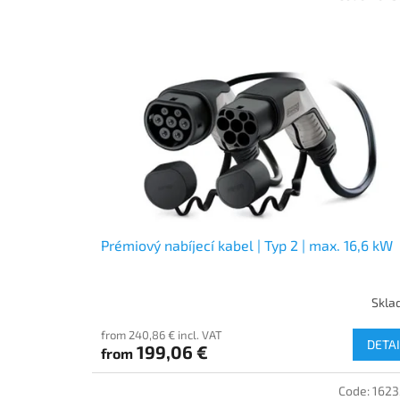
Prémiový nabíjecí kabel | Typ 2 | max. 16,6 kW
Skla
from 240,86 € incl. VAT
DETAI
199,06 €
from
Code:
162