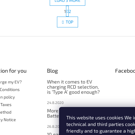
LOAD 3 MORE
P
1
2
L
a
g
i
TOP
i
s
n
t
a
i
t
n
i
g
o
c
n
o
n
ion for you
Blog
Facebo
t
r
When it comes to EV
o
arge my EV?
charging RCD selection,
l
Conditions
is ‘Type A’ good enough?
s
n policy
24.8.2020
 Taxes
More explanation -
ethod
Batterycare function
This website uses cookies We i
cy Notice
technical and third parties coo
26.8.2019
friendly and to guarantee a hig
10 easy and safe tips for