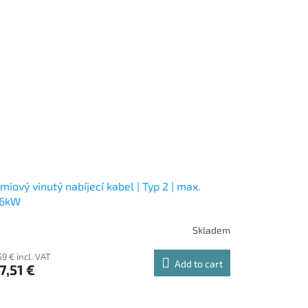
miový vinutý nabíjecí kabel | Typ 2 | max.
,6kW
Skladem
59 € incl. VAT
Add to cart
7,51 €