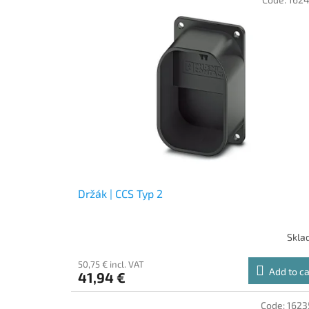
i
c
s
t
t
s
o
o
f
r
p
t
r
i
o
n
d
g
u
c
t
s
Držák | CCS Typ 2
Skla
50,75 € incl. VAT
Add to ca
41,94 €
Code:
1623