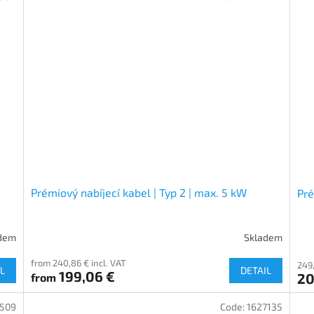
Prémiový nabíjecí kabel | Typ 2 | max. 5 kW
Pré
dem
Skladem
from 240,86 € incl. VAT
249,
L
DETAIL
199,06 €
20
from
3509
Code:
1627135