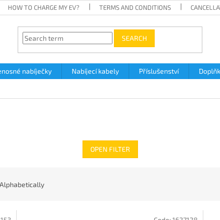
HOW TO CHARGE MY EV?
TERMS AND CONDITIONS
CANCELLA
SEARCH
enosné nabíječky
Nabíjecí kabely
Příslušenství
Doplň
OPEN FILTER
Alphabetically
4153
Code:
1627128